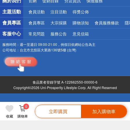
關於我們
官網
促銷目錄
分店資訊
保險服務
偏遠地區配送
詐騙網頁！請小心！
主題活動
會員活動
注目活動
得獎公佈
會員專區
會員專區
大宗採購
購物須知
會員服務條款
隱
客服中心
常見問題
服務公告
意見信箱
服務時間：
週一至週日 09:00-21:00，例假日依網站公告為主
公司地址：
台北市北投區大業路136號5樓 (台灣)
食品業者登錄字號 A-122662550-00000-6
Copyright©2026 Uni-Prosperity Lifestyle Corp. All Right Reserved
0
立即購買
加入購物車
收藏
購物車