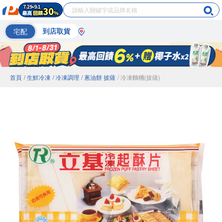
宅配
到店取貨
首頁
/ 生鮮冷凍
/ 冷凍調理
/ 蔥油餅 披薩
/ 冷凍麵糰(披薩)