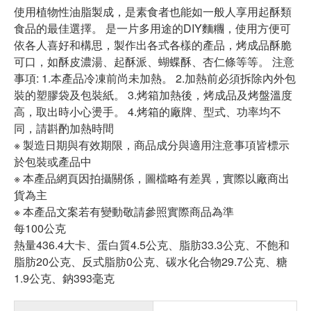
使用植物性油脂製成，是素食者也能如一般人享用起酥類
食品的最佳選擇。 是一片多用途的DIY麵糰，使用方便可
依各人喜好和構思，製作出各式各樣的產品，烤成品酥脆
可口，如酥皮濃湯、起酥派、蝴蝶酥、杏仁條等等。 注意
事項: 1.本產品冷凍前尚未加熱。 2.加熱前必須拆除內外包
裝的塑膠袋及包裝紙。 3.烤箱加熱後，烤成品及烤盤溫度
高，取出時小心燙手。 4.烤箱的廠牌、型式、功率均不
同，請斟酌加熱時間
※ 製造日期與有效期限，商品成分與適用注意事項皆標示
於包裝或產品中
※ 本產品網頁因拍攝關係，圖檔略有差異，實際以廠商出
貨為主
※ 本產品文案若有變動敬請參照實際商品為準
每100公克
熱量436.4大卡、蛋白質4.5公克、脂肪33.3公克、不飽和
脂肪20公克、反式脂肪0公克、碳水化合物29.7公克、糖
1.9公克、鈉393毫克