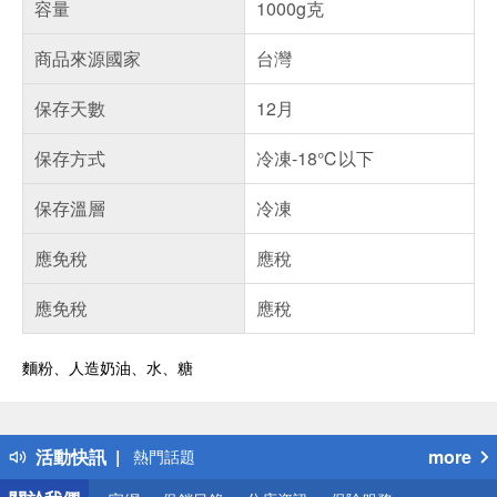
容量
1000g克
商品來源國家
台灣
保存天數
12月
保存方式
冷凍-18℃以下
保存溫層
冷凍
應免稅
應稅
應免稅
應稅
麵粉、人造奶油、水、糖
偏遠地區配送
詐騙網頁！請小心！
得獎公告
活動快訊
more
熱門話題
銀行優惠