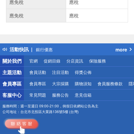
應免稅
應稅
應免稅
應稅
偏遠地區配送
詐騙網頁！請小心！
得獎公告
熱門話題
活動快訊
more
銀行優惠
偏遠地區配送
關於我們
官網
促銷目錄
分店資訊
保險服務
詐騙網頁！請小心！
主題活動
會員活動
注目活動
得獎公佈
會員專區
會員專區
大宗採購
購物須知
會員服務條款
隱
客服中心
常見問題
服務公告
意見信箱
服務時間：
週一至週日 09:00-21:00，例假日依網站公告為主
公司地址：
台北市北投區大業路136號5樓 (台灣)