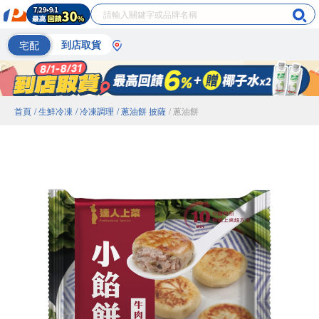
宅配
到店取貨
首頁
/ 生鮮冷凍
/ 冷凍調理
/ 蔥油餅 披薩
/ 蔥油餅