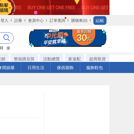
結帳
登入
註冊
會員中心
訂單查詢
購物車(0)
拜
米
促銷
整箱購划算
活動總覽
家速配
超商取貨
休閒娛樂
日用生活
傢俱寢飾
服飾鞋包