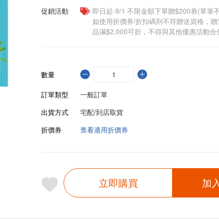
促銷活動
即日起-9/1 不限金額下單贈$200券(單
如使用折價券/折扣碼則不符贈送資格，
品滿$2,000可折，不得與其他優惠活動合
數量
訂單類型
一般訂單
出貨方式
宅配/到店取貨
折價券
查看適用折價券
立即購買
加