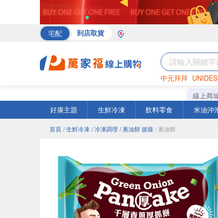
宅配
到店取貨
中元拜拜
UNIDES
罐頭
海苔
巧克力
線上商
好康主題
生鮮冷凍
飲料零食
米油沖
首頁
/ 生鮮冷凍
/ 冷凍調理
/ 蔥油餅 披薩
/ 蔥油餅