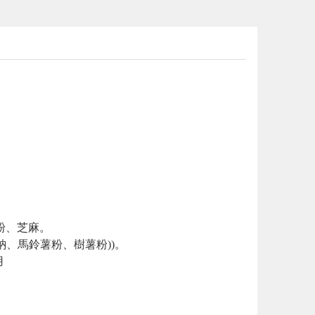
粉、芝麻。
鈉、馬鈴薯粉、樹薯粉))。
用