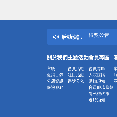
偏遠地區配
詐騙網頁！
得獎公告
活動快訊
熱門話題
銀行優惠
偏遠地區配
關於我們
主題活動
會員專區
詐騙網頁！
官網
會員活動
會員專區
促銷目錄
注目活動
大宗採購
分店資訊
得獎公佈
購物須知
保險服務
會員服務條款
隱私權政策
退貨須知