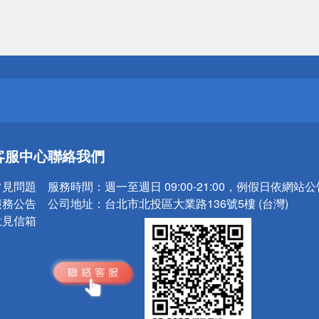
送
請小心！
送
客服中心
聯絡我們
請小心！
常見問題
服務時間：
週一至週日 09:00-21:00，例假日依網站
服務公告
公司地址：
台北市北投區大業路136號5樓 (台灣)
意見信箱