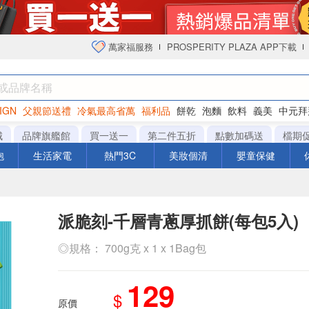
萬家福服務
PROSPERITY PLAZA APP下載
IGN
父親節送禮
冷氣最高省萬
福利品
餅乾
泡麵
飲料
義美
中元拜
衛生紙
城
品牌旗艦館
買一送一
第二件五折
點數加碼送
檔期
泡
生活家電
熱門3C
美妝個清
嬰童保健
派脆刻-千層青蔥厚抓餅(每包5入)
◎規格： 700g克 x 1 x 1Bag包
129
$
原價