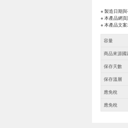
※ 製造日期
※ 本產品網
※ 本產品文
容量
商品來源國
保存天數
保存溫層
應免稅
應免稅