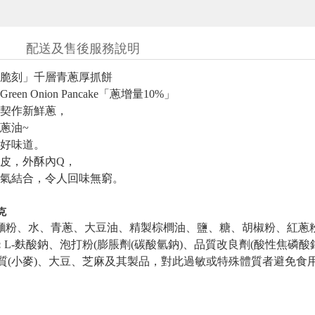
配送及售後服務說明
脆刻」千層青蔥厚抓餅
en Onion Pancake「蔥增量10%」
契作新鮮蔥，
蔥油~
好味道。
皮，外酥內Q，
氣結合，令人回味無窮。
克
麵粉、水、青蔥、大豆油、精製棕櫚油、鹽、糖、胡椒粉、紅蔥
L-麩酸鈉、泡打粉(膨脹劑(碳酸氫鈉)、品質改良劑(酸性焦磷酸
：
質(小麥)、大豆、芝麻及其製品，對此過敏或特殊體質者避免食