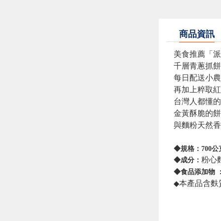
商品資訊
美食推薦「派
千層青蔥抓餅Gre
每日配送小農
再加上粹取紅
台灣人都懂的
金黃酥脆的餅
與麵粉天然香
◆
規格
：
700
公
粉心
◆
成分
：
◆
食品添加物
本產品含麩
◆