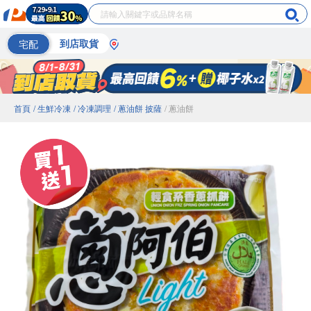
宅配
到店取貨
首頁
/ 生鮮冷凍
/ 冷凍調理
/ 蔥油餅 披薩
/ 蔥油餅