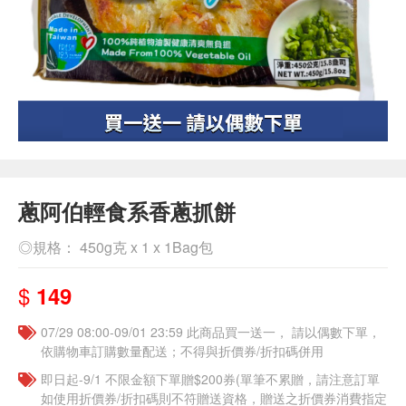
蔥阿伯輕食系香蔥抓餅
◎規格： 450g克 x 1 x 1Bag包
$
149
07/29 08:00-09/01 23:59 此商品買一送一， 請以偶數下單，
依購物車訂購數量配送；不得與折價券/折扣碼併用
即日起-9/1 不限金額下單贈$200券(單筆不累贈，請注意訂單
如使用折價券/折扣碼則不符贈送資格，贈送之折價券消費指定