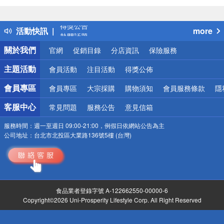
詐騙網頁！請小心！
得獎公告
活動快訊
more
熱門話題
銀行優惠
關於我們
官網
促銷目錄
分店資訊
保險服務
偏遠地區配送
詐騙網頁！請小心！
主題活動
會員活動
注目活動
得獎公佈
會員專區
會員專區
大宗採購
購物須知
會員服務條款
隱
客服中心
常見問題
服務公告
意見信箱
服務時間：
週一至週日 09:00-21:00，例假日依網站公告為主
公司地址：
台北市北投區大業路136號5樓 (台灣)
食品業者登錄字號 A-122662550-00000-6
Copyright©2026 Uni-Prosperity Lifestyle Corp. All Right Reserved