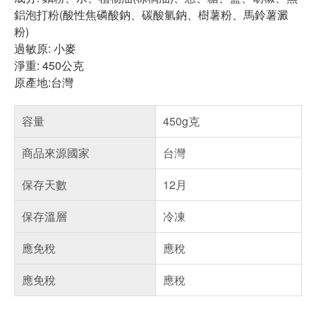
鋁泡打粉(酸性焦磷酸鈉、碳酸氫鈉、樹薯粉、馬鈴薯澱
粉)
過敏原: 小麥
淨重: 450公克
原產地:台灣
容量
450g克
商品來源國家
台灣
保存天數
12月
保存溫層
冷凍
應免稅
應稅
應免稅
應稅
偏遠地區配送