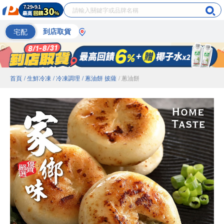
宅配
到店取貨
首頁
/ 生鮮冷凍
/ 冷凍調理
/ 蔥油餅 披薩
/ 蔥油餅