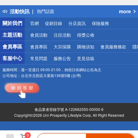
得獎公告
活動快訊
more
熱門話題
銀行優惠
關於我們
官網
促銷目錄
分店資訊
保險服務
偏遠地區配送
詐騙網頁！請小心！
主題活動
會員活動
注目活動
得獎公佈
會員專區
會員專區
大宗採購
購物須知
會員服務條款
隱
客服中心
常見問題
服務公告
意見信箱
服務時間：
週一至週日 09:00-21:00，例假日依網站公告為主
公司地址：
台北市北投區大業路136號5樓 (台灣)
食品業者登錄字號 A-122662550-00000-6
Copyright©2026 Uni-Prosperity Lifestyle Corp. All Right Reserved
0