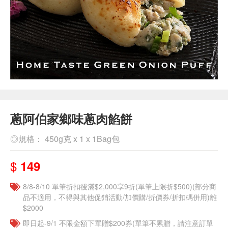
蔥阿伯家鄉味蔥肉餡餅
◎規格： 450g克 x 1 x 1Bag包
$
149
8/8-8/10 單筆折扣後滿$2,000享9折(單筆上限折$500)(部分商
品不適用，不得與其他促銷活動/加價購/折價券/折扣碼併用)離
$2000
即日起-9/1 不限金額下單贈$200券(單筆不累贈，請注意訂單