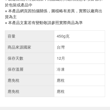
於包裝或產品中
※ 本產品網頁因拍攝關係，圖檔略有差異，實際以廠商出
貨為主
※ 本產品文案若有變動敬請參照實際商品為準
容量
450g克
商品來源國家
台灣
保存天數
12月
保存溫層
冷凍
應免稅
應稅
應免稅
應稅
偏遠地區配送
詐騙網頁！請小心！