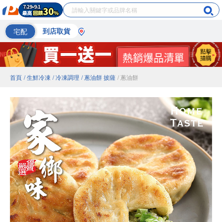
宅配
到店取貨
首頁
/ 生鮮冷凍
/ 冷凍調理
/ 蔥油餅 披薩
/ 蔥油餅