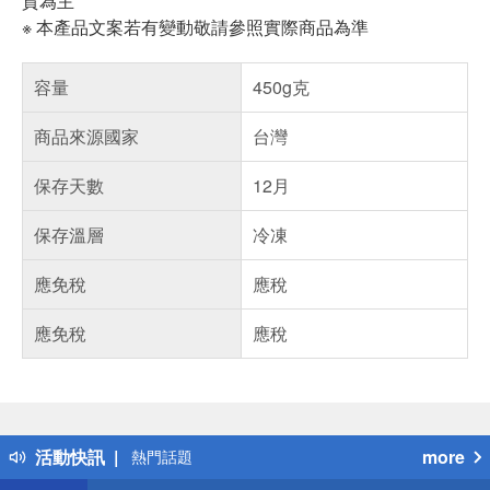
貨為主
※ 本產品文案若有變動敬請參照實際商品為準
容量
450g克
商品來源國家
台灣
保存天數
12月
保存溫層
冷凍
應免稅
應稅
應免稅
應稅
偏遠地區配送
詐騙網頁！請小心！
得獎公告
活動快訊
more
熱門話題
銀行優惠