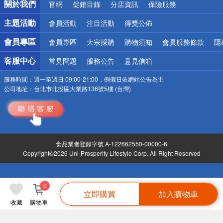
關於我們
官網
促銷目錄
分店資訊
保險服務
偏遠地區配送
詐騙網頁！請小心！
主題活動
會員活動
注目活動
得獎公佈
會員專區
會員專區
大宗採購
購物須知
會員服務條款
隱
客服中心
常見問題
服務公告
意見信箱
服務時間：
週一至週日 09:00-21:00，例假日依網站公告為主
公司地址：
台北市北投區大業路136號5樓 (台灣)
食品業者登錄字號 A-122662550-00000-6
Copyright©2026 Uni-Prosperity Lifestyle Corp. All Right Reserved
0
立即購買
加入購物車
收藏
購物車