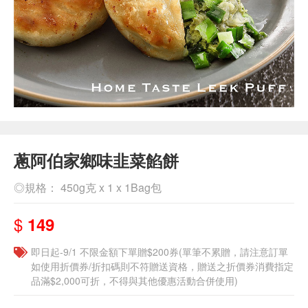
蔥阿伯家鄉味韭菜餡餅
◎規格： 450g克 x 1 x 1Bag包
$
149
即日起-9/1 不限金額下單贈$200券(單筆不累贈，請注意訂單
如使用折價券/折扣碼則不符贈送資格，贈送之折價券消費指定
品滿$2,000可折，不得與其他優惠活動合併使用)