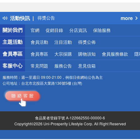
詐騙網頁！請小心！
得獎公告
活動快訊
more
熱門話題
銀行優惠
關於我們
官網
促銷目錄
分店資訊
保險服務
偏遠地區配送
詐騙網頁！請小心！
主題活動
會員活動
注目活動
得獎公佈
會員專區
會員專區
大宗採購
購物須知
會員服務條款
隱
客服中心
常見問題
服務公告
意見信箱
服務時間：
週一至週日 09:00-21:00，例假日依網站公告為主
公司地址：
台北市北投區大業路136號5樓 (台灣)
食品業者登錄字號 A-122662550-00000-6
Copyright©2026 Uni-Prosperity Lifestyle Corp. All Right Reserved