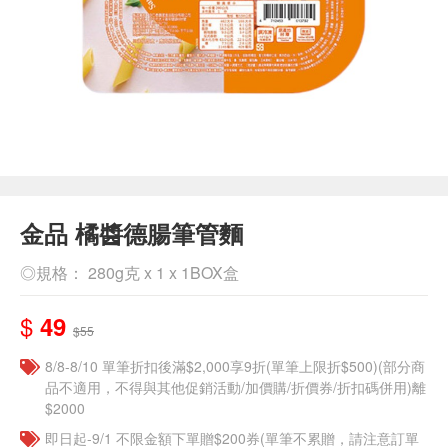
金品 橘醬德腸筆管麵
◎規格： 280g克 x 1 x 1BOX盒
$
49
$55
8/8-8/10 單筆折扣後滿$2,000享9折(單筆上限折$500)(部分商
品不適用，不得與其他促銷活動/加價購/折價券/折扣碼併用)離
$2000
即日起-9/1 不限金額下單贈$200券(單筆不累贈，請注意訂單