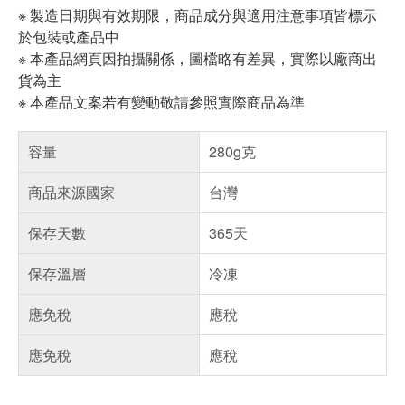
※ 製造日期與有效期限，商品成分與適用注意事項皆標示
於包裝或產品中
※ 本產品網頁因拍攝關係，圖檔略有差異，實際以廠商出
貨為主
※ 本產品文案若有變動敬請參照實際商品為準
容量
280g克
商品來源國家
台灣
保存天數
365天
保存溫層
冷凍
應免稅
應稅
應免稅
應稅
偏遠地區配送