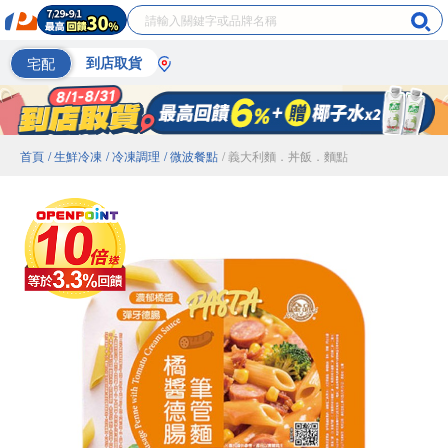
宅配
到店取貨
首頁
/ 生鮮冷凍
/ 冷凍調理
/ 微波餐點
/ 義大利麵．丼飯．麵點