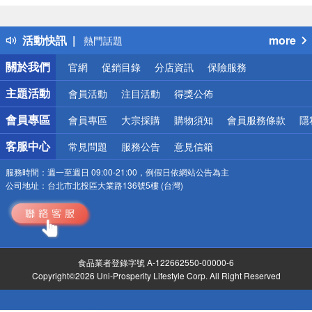
詐騙網頁！請小心！
得獎公告
活動快訊
more
熱門話題
銀行優惠
關於我們
官網
促銷目錄
分店資訊
保險服務
偏遠地區配送
詐騙網頁！請小心！
主題活動
會員活動
注目活動
得獎公佈
會員專區
會員專區
大宗採購
購物須知
會員服務條款
隱
客服中心
常見問題
服務公告
意見信箱
服務時間：
週一至週日 09:00-21:00，例假日依網站公告為主
公司地址：
台北市北投區大業路136號5樓 (台灣)
食品業者登錄字號 A-122662550-00000-6
Copyright©2026 Uni-Prosperity Lifestyle Corp. All Right Reserved