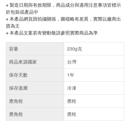
※ 製造日期與有效期限，商品成分與適用注意事項皆標示
於包裝或產品中
※ 本產品網頁因拍攝關係，圖檔略有差異，實際以廠商出
貨為主
※ 本產品文案若有變動敬請參照實際商品為準
容量
230g克
商品來源國家
台灣
保存天數
1年
保存溫層
冷凍
應免稅
應稅
應免稅
應稅
偏遠地區配送