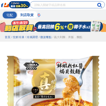
宅配
到店取貨
首頁
/ 生鮮冷凍
/ 冷凍調理
/ 微波餐點
/ 義大利麵．丼飯．麵點