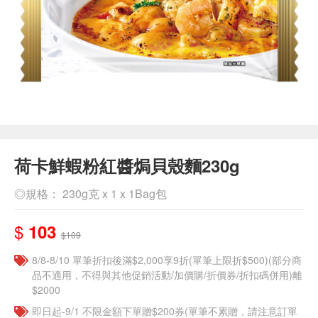
荷卡鮮蝦粉紅醬焗貝殼麵230g
◎規格： 230g克 x 1 x 1Bag包
$
103
$109
8/8-8/10 單筆折扣後滿$2,000享9折(單筆上限折$500)(部分商
品不適用，不得與其他促銷活動/加價購/折價券/折扣碼併用)離
$2000
即日起-9/1 不限金額下單贈$200券(單筆不累贈，請注意訂單