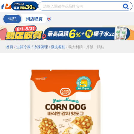
宅配
到店取貨
首頁
/ 生鮮冷凍
/ 冷凍調理
/ 微波餐點
/ 義大利麵．丼飯．麵點