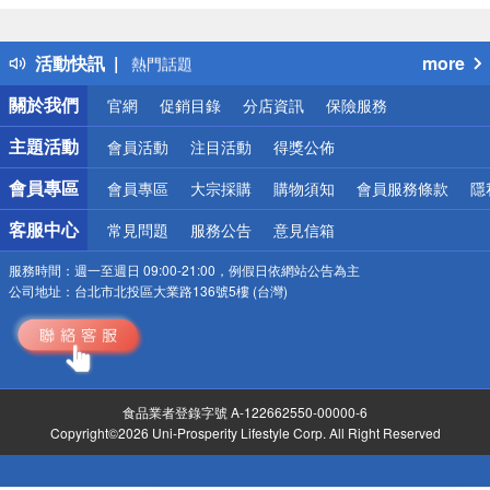
詐騙網頁！請小心！
得獎公告
活動快訊
more
熱門話題
銀行優惠
關於我們
官網
促銷目錄
分店資訊
保險服務
偏遠地區配送
詐騙網頁！請小心！
主題活動
會員活動
注目活動
得獎公佈
會員專區
會員專區
大宗採購
購物須知
會員服務條款
隱
客服中心
常見問題
服務公告
意見信箱
服務時間：
週一至週日 09:00-21:00，例假日依網站公告為主
公司地址：
台北市北投區大業路136號5樓 (台灣)
食品業者登錄字號 A-122662550-00000-6
Copyright©2026 Uni-Prosperity Lifestyle Corp. All Right Reserved