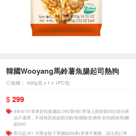
韓國Wooyang馬鈴薯魚腸起司熱狗
◎規格： 400g克 x 1 x 1PC包
$
299
8/8-8/10 單筆折扣後滿$2,000享9折(單筆上限折$500)(部分商
品不適用，不得與其他促銷活動/加價購/折價券/折扣碼併用)離
$2000
即日起-9/1 不限金額下單贈$200券(單筆不累贈，請注意訂單