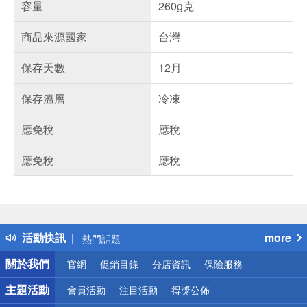
容量
260g克
商品來源國家
台灣
保存天數
12月
保存溫層
冷凍
應免稅
應稅
應免稅
應稅
偏遠地區配送
詐騙網頁！請小心！
得獎公告
活動快訊
more
熱門話題
銀行優惠
關於我們
官網
促銷目錄
分店資訊
保險服務
偏遠地區配送
詐騙網頁！請小心！
主題活動
會員活動
注目活動
得獎公佈