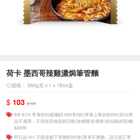
荷卡 墨西哥辣雞濃焗筆管麵
◎規格： 260g克 x 1 x 1Box盒
$
103
$109
8/8-8/10 單筆折扣後滿$2,000享9折(單筆上限折$500)(部分商
品不適用，不得與其他促銷活動/加價購/折價券/折扣碼併用)離
$2000
即日起-9/1 不限金額下單贈$200券(單筆不累贈，請注意訂單