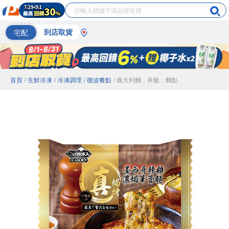
宅配
到店取貨
首頁
/ 生鮮冷凍
/ 冷凍調理
/ 微波餐點
/ 義大利麵．丼飯．麵點