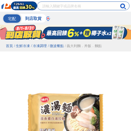
宅配
到店取貨
首頁
/ 生鮮冷凍
/ 冷凍調理
/ 微波餐點
/ 義大利麵．丼飯．麵點