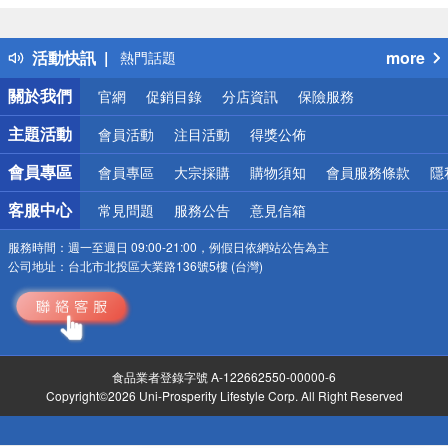
詐騙網頁！請小心！
得獎公告
活動快訊
more
熱門話題
銀行優惠
關於我們
官網
促銷目錄
分店資訊
保險服務
偏遠地區配送
詐騙網頁！請小心！
主題活動
會員活動
注目活動
得獎公佈
會員專區
會員專區
大宗採購
購物須知
會員服務條款
隱
客服中心
常見問題
服務公告
意見信箱
服務時間：
週一至週日 09:00-21:00，例假日依網站公告為主
公司地址：
台北市北投區大業路136號5樓 (台灣)
食品業者登錄字號 A-122662550-00000-6
Copyright©2026 Uni-Prosperity Lifestyle Corp. All Right Reserved