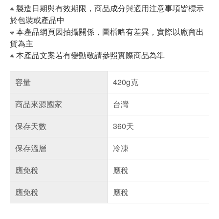
※ 製造日期與有效期限，商品成分與適用注意事項皆標示
於包裝或產品中
※ 本產品網頁因拍攝關係，圖檔略有差異，實際以廠商出
貨為主
※ 本產品文案若有變動敬請參照實際商品為準
容量
420g克
商品來源國家
台灣
保存天數
360天
保存溫層
冷凍
應免稅
應稅
應免稅
應稅
偏遠地區配送