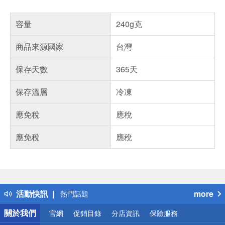
容量
240g克
商品來源國家
台灣
保存天數
365天
保存溫層
冷凍
應免稅
應稅
應免稅
應稅
偏遠地區配送
詐騙網頁！請小心！
得獎公告
活動快訊
more
熱門話題
銀行優惠
關於我們
官網
促銷目錄
分店資訊
保險服務
偏遠地區配送