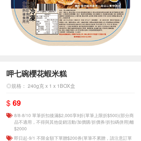
呷七碗櫻花蝦米糕
◎規格： 240g克 x 1 x 1BOX盒
$
69
8/8-8/10 單筆折扣後滿$2,000享9折(單筆上限折$500)(部分商
品不適用，不得與其他促銷活動/加價購/折價券/折扣碼併用)離
$2000
即日起-9/1 不限金額下單贈$200券(單筆不累贈，請注意訂單