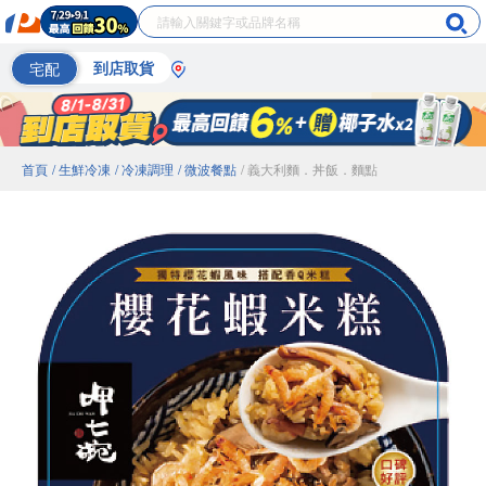
宅配
到店取貨
首頁
/ 生鮮冷凍
/ 冷凍調理
/ 微波餐點
/ 義大利麵．丼飯．麵點