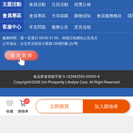
詐騙網頁！請小心！
主題活動
會員活動
注目活動
得獎公佈
會員專區
會員專區
大宗採購
購物須知
會員服務條款
隱
客服中心
常見問題
服務公告
意見信箱
服務時間：
週一至週日 09:00-21:00，例假日依網站公告為主
公司地址：
台北市北投區大業路136號5樓 (台灣)
食品業者登錄字號 A-122662550-00000-6
Copyright©2026 Uni-Prosperity Lifestyle Corp. All Right Reserved
0
立即購買
加入購物車
收藏
購物車