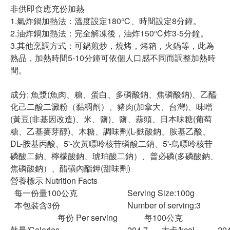
非供即食應充份加熱
1.氣炸鍋加熱法：溫度設定180℃、時間設定8分鐘。
2.油炸鍋加熱法：完全解凍後，油炸150℃炸3-5分鐘。
3.其他烹調方式：可鍋煎炒，燒烤，烤箱，火鍋等，此為
熟品，加熱時間5-10分鐘可依個人口感不同而調整加熱時
間。
成分: 魚漿(魚肉、糖、蛋白、多磷酸鈉、焦磷酸鈉)、乙醯
化己二酸二澱粉（黏稠劑）、豬肉(加拿大、台灣)、味噌
(黃豆(非基因改造)、米、鹽)、鹽、蒜頭、日本味糖(葡萄
糖、乙基麥芽醇)、木糖、調味劑(L-麩酸鈉、胺基乙酸、
DL-胺基丙酸、5'-次黃嘌呤核苷磷酸二鈉、5'-鳥嘌呤核苷
磷酸二鈉、檸檬酸鈉、琥珀酸二鈉）、普必磷(多磷酸鈉、
焦磷酸鈉）、醋磺內酯鉀(甜味劑)
營養標示 Nutrition Facts
每一份量100公克
Serving Size:100g
本包裝含3份
Number of serving:3
每份 Per serving 每100公克
熱量/Calories
204.7
大卡/kcal
204