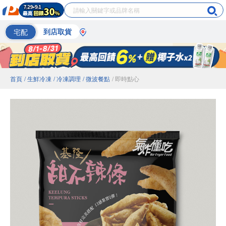
宅配
到店取貨
首頁
/ 生鮮冷凍
/ 冷凍調理
/ 微波餐點
/ 即時點心