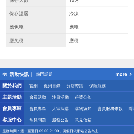
保存溫層
冷凍
應免稅
應稅
應免稅
應稅
偏遠地區配送
詐騙網頁！請小心！
得獎公告
活動快訊
more
熱門話題
銀行優惠
關於我們
官網
促銷目錄
分店資訊
保險服務
偏遠地區配送
詐騙網頁！請小心！
主題活動
會員活動
注目活動
得獎公佈
會員專區
會員專區
大宗採購
購物須知
會員服務條款
隱
客服中心
常見問題
服務公告
意見信箱
服務時間：
週一至週日 09:00-21:00，例假日依網站公告為主