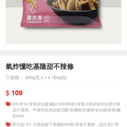
氣炸懂吃基隆甜不辣條
◎規格： 300g克 x 1 x 1Bag包
$
109
8/8-8/10 單筆折扣後滿$2,000享9折(單筆上限折$500)(部分商
品不適用，不得與其他促銷活動/加價購/折價券/折扣碼併用)離
$2000
即日起-9/1 不限金額下單贈$200券(單筆不累贈，請注意訂單