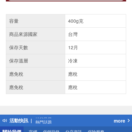
容量
400g克
商品來源國家
台灣
保存天數
12月
保存溫層
冷凍
應免稅
應稅
應免稅
應稅
偏遠地區配送
詐騙網頁！請小心！
得獎公告
活動快訊
more
熱門話題
銀行優惠
關於我們
官網
促銷目錄
分店資訊
保險服務