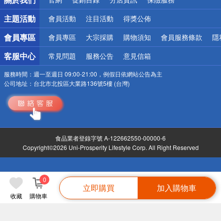
偏遠地區配送
詐騙網頁！請小心！
主題活動
會員活動
注目活動
得獎公佈
會員專區
會員專區
大宗採購
購物須知
會員服務條款
隱
客服中心
常見問題
服務公告
意見信箱
服務時間：
週一至週日 09:00-21:00，例假日依網站公告為主
公司地址：
台北市北投區大業路136號5樓 (台灣)
食品業者登錄字號 A-122662550-00000-6
Copyright©2026 Uni-Prosperity Lifestyle Corp. All Right Reserved
0
立即購買
加入購物車
收藏
購物車