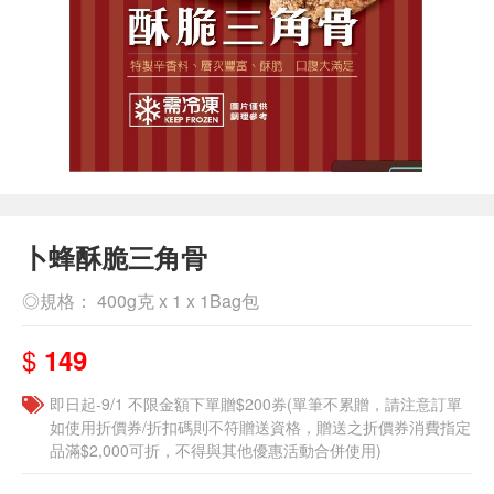
卜蜂酥脆三角骨
◎規格： 400g克 x 1 x 1Bag包
$
149
即日起-9/1 不限金額下單贈$200券(單筆不累贈，請注意訂單
如使用折價券/折扣碼則不符贈送資格，贈送之折價券消費指定
品滿$2,000可折，不得與其他優惠活動合併使用)