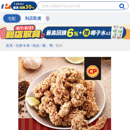
宅配
到店取貨
首頁
/ 生鮮冷凍
/ 肉品
/ 雞．鴨
/ 雞肉