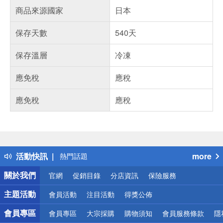
商品來源國家
日本
保存天數
540天
保存溫層
冷凍
應免稅
應稅
應免稅
應稅
偏遠地區配送
詐騙網頁！請小心！
得獎公告
活動快訊
more
熱門話題
銀行優惠
關於我們
官網
促銷目錄
分店資訊
保險服務
偏遠地區配送
詐騙網頁！請小心！
主題活動
會員活動
注目活動
得獎公佈
會員專區
會員專區
大宗採購
購物須知
會員服務條款
隱