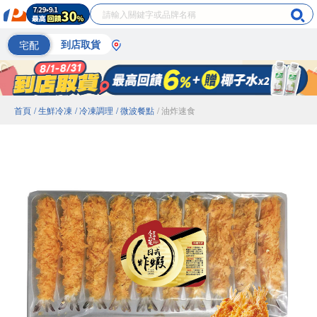
宅配
到店取貨
首頁
/ 生鮮冷凍
/ 冷凍調理
/ 微波餐點
/ 油炸速食