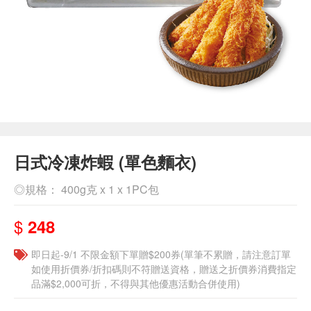
日式冷凍炸蝦 (單色麵衣)
◎規格： 400g克 x 1 x 1PC包
$
248
即日起-9/1 不限金額下單贈$200券(單筆不累贈，請注意訂單
如使用折價券/折扣碼則不符贈送資格，贈送之折價券消費指定
品滿$2,000可折，不得與其他優惠活動合併使用)