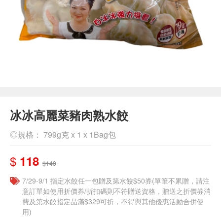
冰冰高麗菜豬肉熟水餃
◎規格： 799g克 x 1 x 1Bag包
$
118
$148
7/29-9/1 指定水餃任一包贈及第水餃$50券(單筆不累贈，請注
意訂單如使用折價券/折扣碼則不符贈送資格，贈送之折價券消
費及第水餃指定品滿$329可折，不得與其他優惠活動合併使
用)