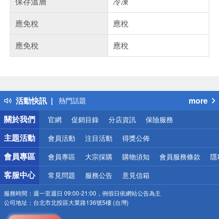
保存溫層
冷凍
應免稅
應稅
應免稅
應稅
偏遠地區配送
詐騙網頁！請小心！
得獎公告
活動快訊
more
熱門話題
銀行優惠
關於我們
官網
促銷目錄
分店資訊
保險服務
偏遠地區配送
詐騙網頁！請小心！
主題活動
會員活動
注目活動
得獎公佈
會員專區
會員專區
大宗採購
購物須知
會員服務條款
隱
客服中心
常見問題
服務公告
意見信箱
服務時間：
週一至週日 09:00-21:00，例假日依網站公告為主
公司地址：
台北市北投區大業路136號5樓 (台灣)