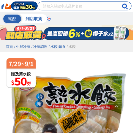
宅配
到店取貨
首頁
/ 生鮮冷凍
/ 冷凍調理
/ 水餃 麵食
/ 水餃