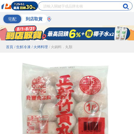
宅配
到店取貨
首頁
/ 生鮮冷凍
/ 火烤料理
/ 火鍋料．丸類