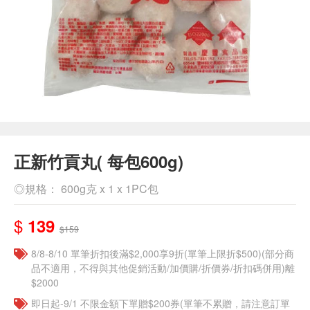
正新竹貢丸( 每包600g)
◎規格： 600g克 x 1 x 1PC包
$
139
$159
8/8-8/10 單筆折扣後滿$2,000享9折(單筆上限折$500)(部分商
品不適用，不得與其他促銷活動/加價購/折價券/折扣碼併用)離
$2000
即日起-9/1 不限金額下單贈$200券(單筆不累贈，請注意訂單