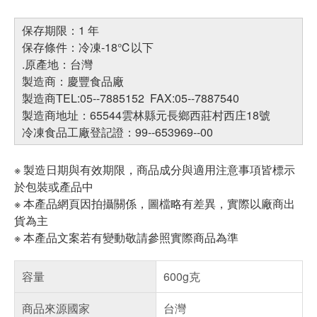
保存期限：1 年
保存條件：冷凍-18℃以下
.原產地：台灣
製造商：慶豐食品廠
製造商TEL:05--7885152 FAX:05--7887540
製造商地址：65544雲林縣元長鄉西莊村西庄18號
冷凍食品工廠登記證：99--653969--00
※ 製造日期與有效期限，商品成分與適用注意事項皆標示
於包裝或產品中
※ 本產品網頁因拍攝關係，圖檔略有差異，實際以廠商出
貨為主
※ 本產品文案若有變動敬請參照實際商品為準
容量
600g克
商品來源國家
台灣