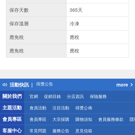
保存天數
365天
保存溫層
冷凍
應免稅
應稅
應免稅
應稅
偏遠地區配送
詐騙網頁！請小心！
得獎公告
活動快訊
more
熱門話題
銀行優惠
關於我們
官網
促銷目錄
分店資訊
保險服務
偏遠地區配送
詐騙網頁！請小心！
主題活動
會員活動
注目活動
得獎公佈
會員專區
會員專區
大宗採購
購物須知
會員服務條款
隱
客服中心
常見問題
服務公告
意見信箱