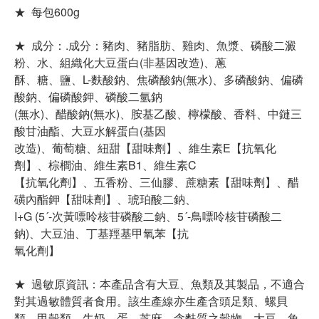
★ 每包600g
★ 成分：.成分：豬肉、豬脂肪、雞肉、魚漿、磷酸二澱
粉、水、
組織化大豆蛋白(非基因改造)、蔥
酥、糖、鹽、L-麩酸鈉、焦磷酸鈉(無水)、多磷酸鈉、
偏磷
酸鈉、偏磷酸鉀、磷酸二氫鈉
(無水)、醋酸鈉(無水)、胺基乙酸、檸檬酸、香料、
中鏈三
酸甘油酯、大豆水解蛋白(基因
改造)、葡萄糖、紐甜【甜味劑】、維生素E【抗氧化
劑】、
棕櫚油、維生素B1、維生素C
【抗氧化劑】、五香粉、三仙膠、蔗糖素【甜味劑】、醋
磺內酯鉀【
甜味劑】、琥珀酸二鈉、
I+G (5´-次黃嘌呤核苷磷酸二鈉、5´-鳥嘌呤核苷磷酸二
鈉)、
大豆油、丁基羥基甲氧苯【抗
氧化劑】
★ 過敏原資訊：本產品含有大豆、魚類及其製品，
不適合
對其過敏體質者食用。該生產線亦生產含頭足類、螺貝
類、
甲殼類、牛奶、蛋、芝麻、含麩質之穀物、大豆、魚