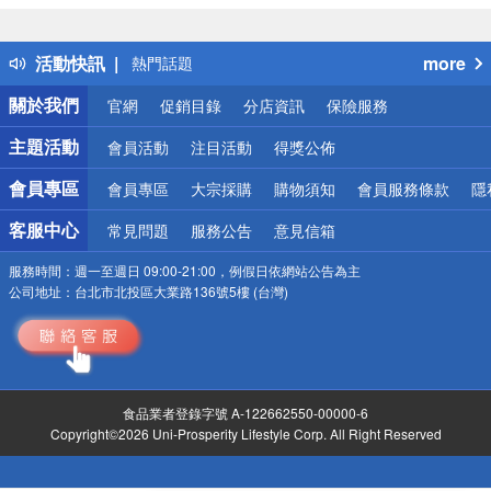
詐騙網頁！請小心！
得獎公告
活動快訊
more
熱門話題
銀行優惠
關於我們
官網
促銷目錄
分店資訊
保險服務
偏遠地區配送
詐騙網頁！請小心！
主題活動
會員活動
注目活動
得獎公佈
會員專區
會員專區
大宗採購
購物須知
會員服務條款
隱
客服中心
常見問題
服務公告
意見信箱
服務時間：
週一至週日 09:00-21:00，例假日依網站公告為主
公司地址：
台北市北投區大業路136號5樓 (台灣)
食品業者登錄字號 A-122662550-00000-6
Copyright©2026 Uni-Prosperity Lifestyle Corp. All Right Reserved