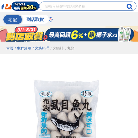
宅配
到店取貨
首頁
/ 生鮮冷凍
/ 火烤料理
/ 火鍋料．丸類