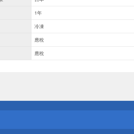
1年
冷凍
應稅
應稅
送
請小心！