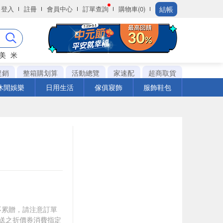
結帳
登入
註冊
會員中心
訂單查詢
購物車(0)
美
米
促銷
整箱購划算
活動總覽
家速配
超商取貨
休閒娛樂
日用生活
傢俱寢飾
服飾鞋包
筆不累贈，請注意訂單
贈送之折價券消費指定