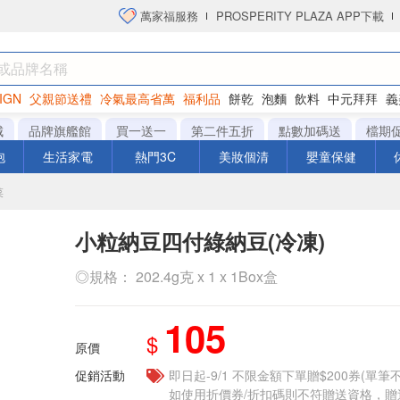
萬家福服務
PROSPERITY PLAZA APP下載
IGN
父親節送禮
冷氣最高省萬
福利品
餅乾
泡麵
飲料
中元拜拜
義
洋芋片
城
品牌旗艦館
買一送一
第二件五折
點數加碼送
檔期
泡
生活家電
熱門3C
美妝個清
嬰童保健
菜
小粒納豆四付綠納豆(冷凍)
◎規格： 202.4g克 x 1 x 1Box盒
105
$
原價
促銷活動
即日起-9/1 不限金額下單贈$200券(單
如使用折價券/折扣碼則不符贈送資格，