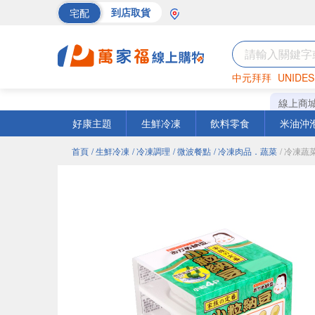
宅配
到店取貨
中元拜拜
UNIDES
巧克力
罐頭
海苔
線上商
好康主題
生鮮冷凍
飲料零食
米油沖
首頁
/ 生鮮冷凍
/ 冷凍調理
/ 微波餐點
/ 冷凍肉品．蔬菜
/ 冷凍蔬