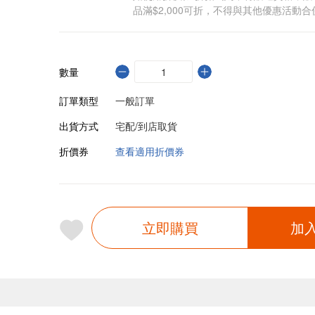
品滿$2,000可折，不得與其他優惠活動合
數量
訂單類型
一般訂單
出貨方式
宅配/到店取貨
折價券
查看適用折價券
立即購買
加