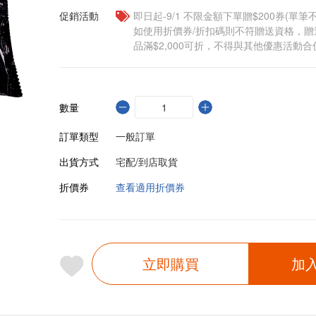
促銷活動
即日起-9/1 不限金額下單贈$200券(單
如使用折價券/折扣碼則不符贈送資格，
品滿$2,000可折，不得與其他優惠活動合
數量
訂單類型
一般訂單
出貨方式
宅配/到店取貨
折價券
查看適用折價券
立即購買
加