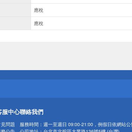
應稅
應稅
送
請小心！
送
客服中心
聯絡我們
請小心！
常見問題
服務時間：
週一至週日 09:00-21:00，例假日依網站
服務公告
公司地址：
台北市北投區大業路136號5樓 (台灣)