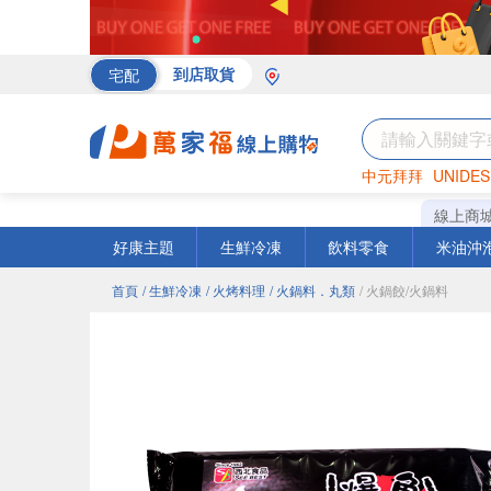
宅配
到店取貨
中元拜拜
UNIDES
海苔
巧克力
罐頭
線上商
好康主題
生鮮冷凍
飲料零食
米油沖
首頁
/ 生鮮冷凍
/ 火烤料理
/ 火鍋料．丸類
/ 火鍋餃/火鍋料