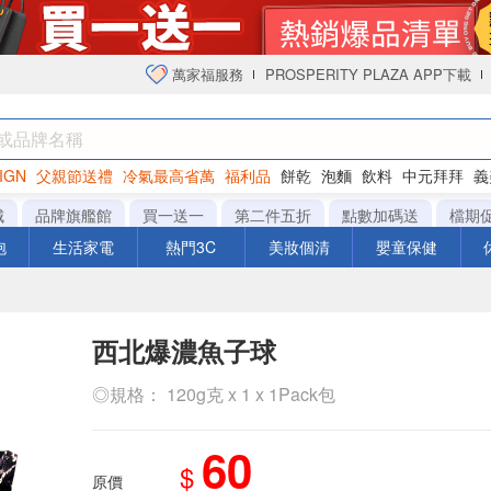
萬家福服務
PROSPERITY PLAZA APP下載
IGN
父親節送禮
冷氣最高省萬
福利品
餅乾
泡麵
飲料
中元拜拜
義
衛生紙
城
品牌旗艦館
買一送一
第二件五折
點數加碼送
檔期
泡
生活家電
熱門3C
美妝個清
嬰童保健
西北爆濃魚子球
◎規格： 120g克 x 1 x 1Pack包
60
$
原價