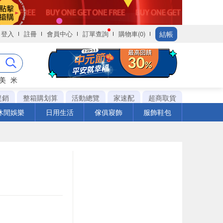
結帳
登入
註冊
會員中心
訂單查詢
購物車(0)
美
米
促銷
整箱購划算
活動總覽
家速配
超商取貨
休閒娛樂
日用生活
傢俱寢飾
服飾鞋包