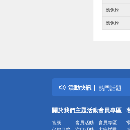
應免稅
應免稅
偏遠地區配
詐騙網頁！
得獎公告
活動快訊
熱門話題
銀行優惠
偏遠地區配
關於我們
主題活動
會員專區
詐騙網頁！
官網
會員活動
會員專區
促銷目錄
注目活動
大宗採購