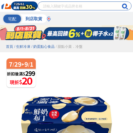
宅配
到店取貨
首頁
/ 生鮮冷凍
/ 奶蛋點心食品
/ 甜點小菜．冷盤