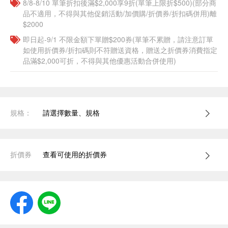
8/8-8/10 單筆折扣後滿$2,000享9折(單筆上限折$500)(部分商
品不適用，不得與其他促銷活動/加價購/折價券/折扣碼併用)離
$2000
即日起-9/1 不限金額下單贈$200券(單筆不累贈，請注意訂單
如使用折價券/折扣碼則不符贈送資格，贈送之折價券消費指定
品滿$2,000可折，不得與其他優惠活動合併使用)
規格：
請選擇數量、規格
折價券
查看可使用的折價券