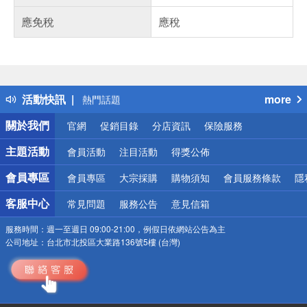
應免稅
應稅
偏遠地區配送
詐騙網頁！請小心！
得獎公告
活動快訊
more
熱門話題
銀行優惠
關於我們
官網
促銷目錄
分店資訊
保險服務
偏遠地區配送
詐騙網頁！請小心！
主題活動
會員活動
注目活動
得獎公佈
會員專區
會員專區
大宗採購
購物須知
會員服務條款
隱
客服中心
常見問題
服務公告
意見信箱
服務時間：
週一至週日 09:00-21:00，例假日依網站公告為主
公司地址：
台北市北投區大業路136號5樓 (台灣)