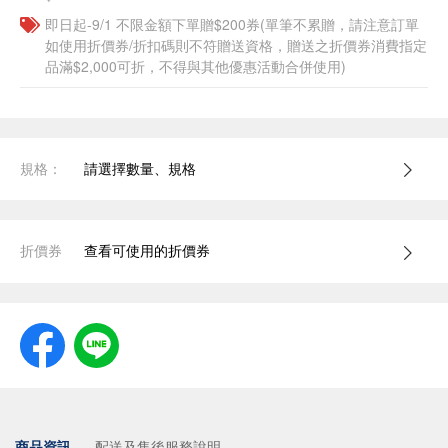
即日起-9/1 不限金額下單贈$200券(單筆不累贈，請注意訂單
如使用折價券/折扣碼則不符贈送資格，贈送之折價券消費指定
品滿$2,000可折，不得與其他優惠活動合併使用)
規格：
請選擇數量、規格
折價券
查看可使用的折價券
商品資訊
配送及售後服務說明