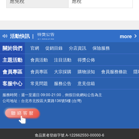
應免稅
應稅
偏遠地區配送
詐騙網頁！請小心！
得獎公告
活動快訊
more
熱門話題
銀行優惠
關於我們
官網
促銷目錄
分店資訊
保險服務
偏遠地區配送
詐騙網頁！請小心！
主題活動
會員活動
注目活動
得獎公佈
會員專區
會員專區
大宗採購
購物須知
會員服務條款
隱
客服中心
常見問題
服務公告
意見信箱
服務時間：
週一至週日 09:00-21:00，例假日依網站公告為主
公司地址：
台北市北投區大業路136號5樓 (台灣)
食品業者登錄字號 A-122662550-00000-6