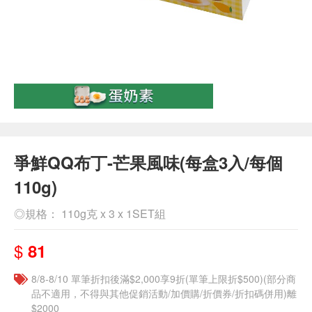
爭鮮QQ布丁-芒果風味(每盒3入/每個
110g)
◎規格： 110g克 x 3 x 1SET組
$
81
8/8-8/10 單筆折扣後滿$2,000享9折(單筆上限折$500)(部分商
品不適用，不得與其他促銷活動/加價購/折價券/折扣碼併用)離
$2000