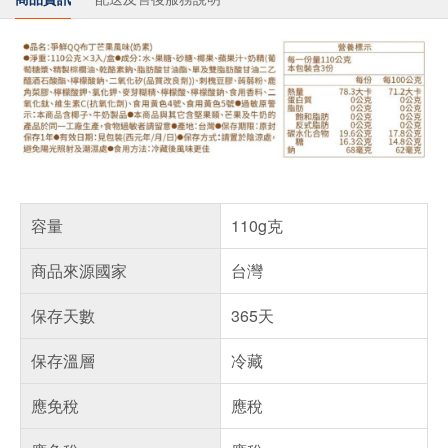
容量
110g克
商品來源國家
台灣
保存天數
365天
保存溫層
冷藏
應免稅
應稅