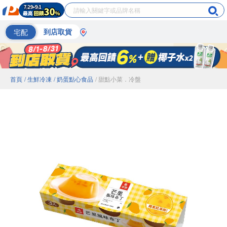
宅配
到店取貨
首頁
/ 生鮮冷凍
/ 奶蛋點心食品
/ 甜點小菜．冷盤