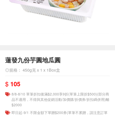
蓮發九份芋圓地瓜圓
◎規格： 450g克 x 1 x 1Box盒
$
105
8/8-8/10 單筆折扣後滿$2,000享9折(單筆上限折$500)(部分商
品不適用，不得與其他促銷活動/加價購/折價券/折扣碼併用)離
$2000
即日起-9/1 不限金額下單贈$200券(單筆不累贈，請注意訂單