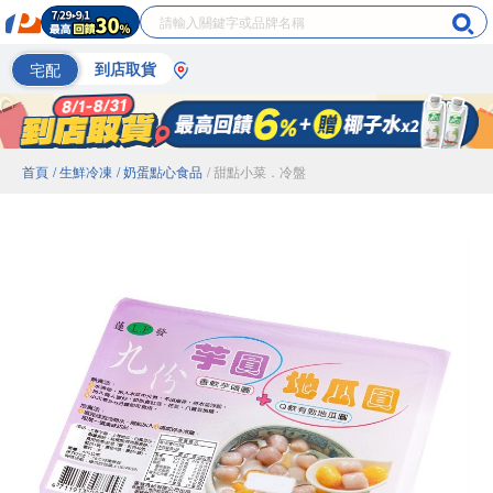
宅配
到店取貨
首頁
/ 生鮮冷凍
/ 奶蛋點心食品
/ 甜點小菜．冷盤