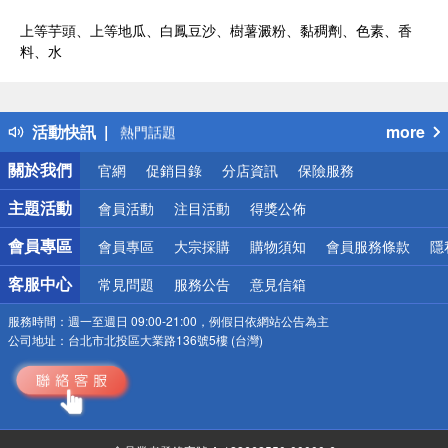
上等芋頭、上等地瓜、白鳳豆沙、樹薯澱粉、黏稠劑、色素、香
料、水
偏遠地區配送
詐騙網頁！請小心！
得獎公告
活動快訊
more
熱門話題
銀行優惠
關於我們
官網
促銷目錄
分店資訊
保險服務
偏遠地區配送
詐騙網頁！請小心！
主題活動
會員活動
注目活動
得獎公佈
會員專區
會員專區
大宗採購
購物須知
會員服務條款
隱
客服中心
常見問題
服務公告
意見信箱
服務時間：
週一至週日 09:00-21:00，例假日依網站公告為主
公司地址：
台北市北投區大業路136號5樓 (台灣)