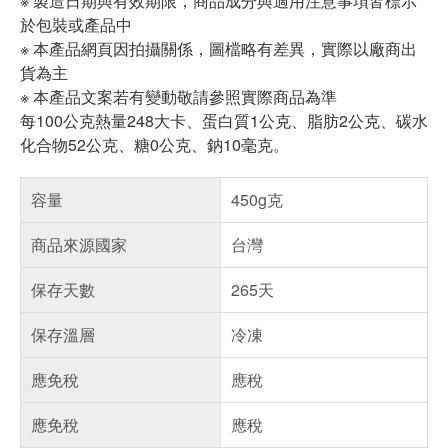
※ 製造日期與有效期限，商品成分與適用注意事項皆標示
於包裝或產品中
※ 本產品網頁因拍攝關係，圖檔略有差異，實際以廠商出
貨為主
※ 本產品文案若有變動敬請參照實際商品為準
每100公克熱量248大卡、蛋白質1公克、脂肪2公克、碳水
化合物52公克、糖0公克、鈉10毫克。
容量
450g克
商品來源國家
台灣
保存天數
265天
保存溫層
冷凍
應免稅
應稅
應免稅
應稅