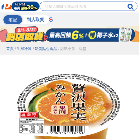
宅配
到店取貨
首頁
/ 生鮮冷凍
/ 奶蛋點心食品
/ 甜點小菜．冷盤