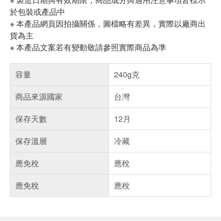
於包裝或產品中
※ 本產品網頁因拍攝關係，圖檔略有差異，實際以廠商出
貨為主
※ 本產品文案若有變動敬請參照實際商品為準
容量
240g克
商品來源國家
台灣
保存天數
12月
保存溫層
冷藏
應免稅
應稅
應免稅
應稅
偏遠地區配送
詐騙網頁！請小心！