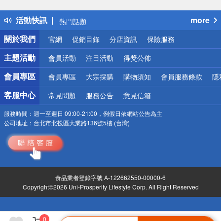
得獎公告
活動快訊
more
熱門話題
銀行優惠
關於我們
官網
促銷目錄
分店資訊
保險服務
偏遠地區配送
詐騙網頁！請小心！
主題活動
會員活動
注目活動
得獎公佈
會員專區
會員專區
大宗採購
購物須知
會員服務條款
隱
客服中心
常見問題
服務公告
意見信箱
服務時間：
週一至週日 09:00-21:00，例假日依網站公告為主
公司地址：
台北市北投區大業路136號5樓 (台灣)
食品業者登錄字號 A-122662550-00000-6
Copyright©2026 Uni-Prosperity Lifestyle Corp. All Right Reserved
0