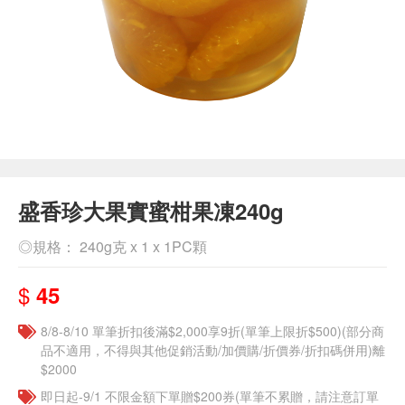
盛香珍大果實蜜柑果凍240g
◎規格： 240g克 x 1 x 1PC顆
$
45
8/8-8/10 單筆折扣後滿$2,000享9折(單筆上限折$500)(部分商
品不適用，不得與其他促銷活動/加價購/折價券/折扣碼併用)離
$2000
即日起-9/1 不限金額下單贈$200券(單筆不累贈，請注意訂單