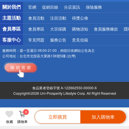
銀行優惠
關於我們
官網
促銷目錄
分店資訊
保險服務
偏遠地區配送
詐騙網頁！請小心！
主題活動
會員活動
注目活動
得獎公佈
會員專區
會員專區
大宗採購
購物須知
會員服務條款
隱
客服中心
常見問題
服務公告
意見信箱
服務時間：
週一至週日 09:00-21:00，例假日依網站公告為主
公司地址：
台北市北投區大業路136號5樓 (台灣)
食品業者登錄字號 A-122662550-00000-6
Copyright©2026 Uni-Prosperity Lifestyle Corp. All Right Reserved
0
立即購買
加入購物車
收藏
購物車