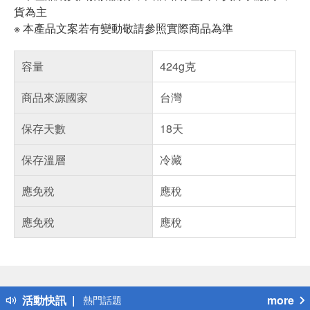
貨為主
※ 本產品文案若有變動敬請參照實際商品為準
容量
424g克
商品來源國家
台灣
保存天數
18天
保存溫層
冷藏
應免稅
應稅
應免稅
應稅
偏遠地區配送
詐騙網頁！請小心！
得獎公告
活動快訊
more
熱門話題