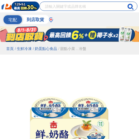
宅配
到店取貨
首頁
/ 生鮮冷凍
/ 奶蛋點心食品
/ 甜點小菜．冷盤