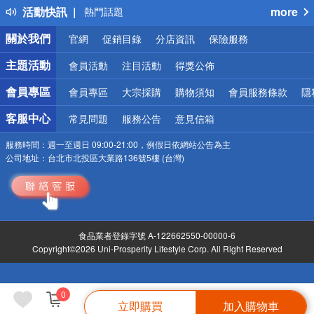
活動快訊
more
熱門話題
銀行優惠
關於我們
官網
促銷目錄
分店資訊
保險服務
偏遠地區配送
詐騙網頁！請小心！
主題活動
會員活動
注目活動
得獎公佈
會員專區
會員專區
大宗採購
購物須知
會員服務條款
隱
客服中心
常見問題
服務公告
意見信箱
服務時間：
週一至週日 09:00-21:00，例假日依網站公告為主
公司地址：
台北市北投區大業路136號5樓 (台灣)
食品業者登錄字號 A-122662550-00000-6
Copyright©2026 Uni-Prosperity Lifestyle Corp. All Right Reserved
0
立即購買
加入購物車