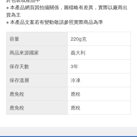
※ 本產品網頁因拍攝關係，圖檔略有差異，實際以廠商出
貨為主
※ 本產品文案若有變動敬請參照實際商品為準
容量
220g克
商品來源國家
義大利
保存天數
3年
保存溫層
冷凍
應免稅
應稅
應免稅
應稅
偏遠地區配送
詐騙網頁！請小心！
得獎公告