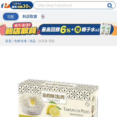
宅配
到店取貨
首頁
/ 生鮮冷凍
/ 冰品
/ 冰淇淋 雪糕