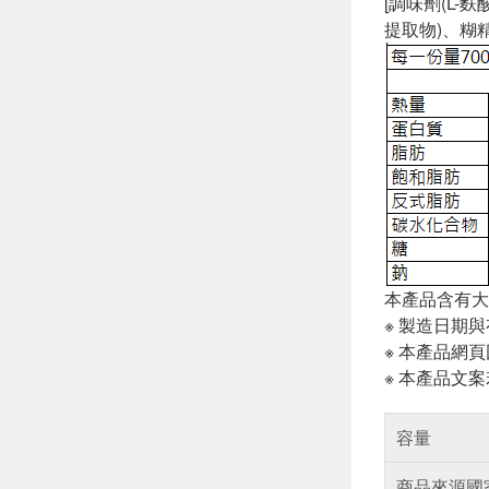
[調味劑(L-
提取物)、糊
本產品含有大
※ 製造日期
※ 本產品網
※ 本產品文
容量
商品來源國