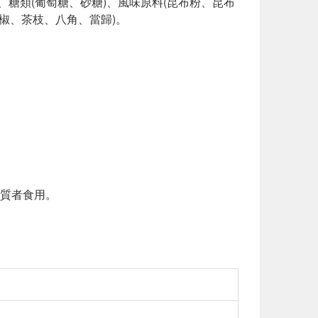
食鹽、糖類(葡萄糖、砂糖)、風味原料(昆布粉、昆布
椒、茶枝、八角、當歸)。
質者食用。