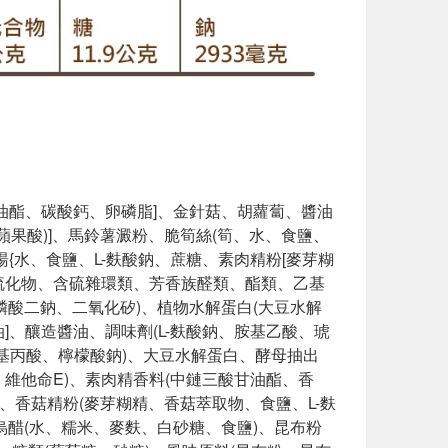
酸甘油酯、碳酸鈣、卵磷脂]、金針菇、胡蘿蔔、醬油
蘋果酸)]、馬鈴薯澱粉、脆筍絲(筍、水、食鹽、
湯{水、食鹽、L-麩酸鈉、蔗糖、素肉精粉[麥芽糊
硫化物、含硫雜環類、芳香族醛類、酯類、乙基
核苷磷酸二鈉、二氧化矽)、植物水解蛋白(大豆水解
、釀造醬油、調味劑(L-麩酸鈉、胺基乙酸、琥
-胺基丙酸、檸檬酸鈉)、大豆水解蛋白、酵母抽出
維他命E)、素肉精香料(中鏈三酸甘油酯、香
、香菇精粉(麥芽糊精、香菇萃取物、食鹽、L-麩
}、烏醋(水、糯米、麥麩、白砂糖、食鹽)、昆布粉