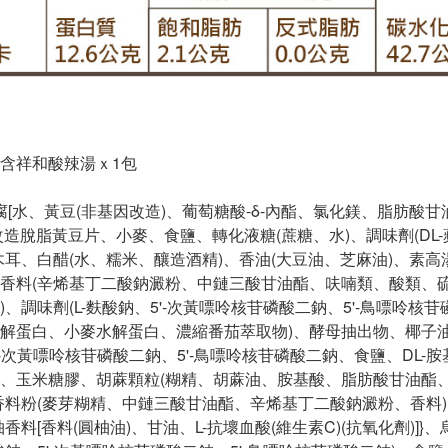
含祥和酸辣湯ｘ1包
豆腐[水、黃豆(非基因改造)、葡萄糖酸-δ-內酯、氯化鎂、脂肪
改造脫脂黃豆片、小麥、食鹽、轉化液糖(蔗糖、水)、調味劑(DL-
木耳、白醋(水、糯米、釀造酒精)、香油(大豆油、芝麻油)、素高
香料(辛烯基丁二酸鈉澱粉、中鏈三酸甘油酯、呋喃類、酸類、
)、調味劑(L-麩酸鈉、5'-次黃嘌呤核苷磷酸二鈉、5'-鳥嘌呤
解蛋白、小麥水解蛋白、濃縮番茄萃取物)、酵母抽出物、椰子油]
'-次黃嘌呤核苷磷酸二鈉、5'-鳥嘌呤核苷磷酸二鈉、食鹽、DL
、玉米糖膠、胡蔴顆粒(糊精、胡蔴油、胺基酸、脂肪酸甘油酯、
香料粉(麥芽糊精、中鏈三酸甘油酯、辛烯基丁二酸鈉澱粉、香料)
香料[香料(圓柚油)、甘油、L-抗壞血酸(維生素C)(抗氧化劑)]