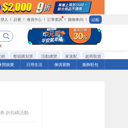
結帳
登入
註冊
會員中心
訂單查詢
購物車(0)
米
促銷
整箱購划算
活動總覽
家速配
超商取貨
休閒娛樂
日用生活
傢俱寢飾
服飾鞋包
券.折扣碼活動