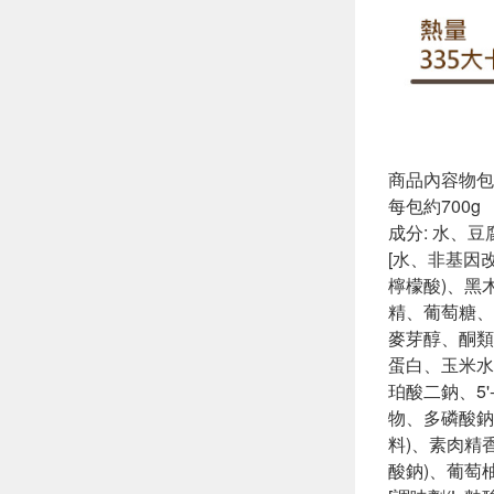
商品內容物包
每包約700g
成分: 水、
[水、非基因
檸檬酸)、黑
精、葡萄糖、
麥芽醇、酮類
蛋白、玉米水
珀酸二鈉、5
物、多磷酸鈉
料)、素肉精
酸鈉)、葡萄柚