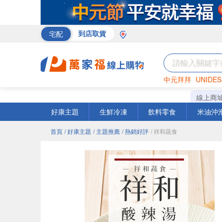
宅配
到店取貨
中元拜拜
UNIDES
巧克力
罐頭
咖啡
線上商
好康主題
生鮮冷凍
飲料零食
米油沖
首頁
/ 好康主題
/ 主題推薦
/ 熱銷好評
/ 祥和蔬食