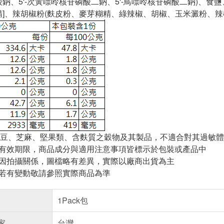
麩酸鈉、5'-次黃嘌呤核苷磷酸二鈉、5'-鳥嘌呤核苷磷酸二鈉)、
精]、辣胡椒粉(麩皮粉、麥芽糊精、綠辣椒、胡椒、玉米澱粉、辣
豆、芝麻、堅果類、含麩質之穀物及其製品，不適合對其過敏體
與有效期限，商品成分與適用注意事項皆標示於包裝或產品中
頁因拍攝關係，圖檔略有差異，實際以廠商出貨為主
案若有變動敬請參照實際商品為準
1Pack包
家
台灣