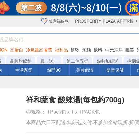
萬家福服務
PROSPERITY PLAZA APP下載
IGN
高蛋白
冷氣最高省萬
福利品
餅乾
泡麵
飲料
中元拜拜
義美
海苔
城
品牌旗艦館
買一送一
第二件五折
點數加碼送
檔期
泡
生活家電
熱門3C
美妝個清
嬰童保健
祥和蔬食 酸辣湯(每包約700g)
◎規格： 1Pack包 x 1 x 1PACK包
本商品六日不配送.無錢包支付.不參加全站現折.折價