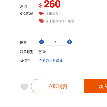
260
$
原價
促銷活動
祥和蔬食
冷凍素食館800免運
數量
訂單類型
預購
折價券
查看適用折價券
立即購買
加