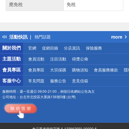
應免稅
免稅
偏遠地區配送
詐騙網頁！請小心！
得獎公告
活動快訊
more
熱門話題
銀行優惠
關於我們
官網
促銷目錄
分店資訊
保險服務
偏遠地區配送
詐騙網頁！請小心！
主題活動
會員活動
注目活動
得獎公佈
會員專區
會員專區
大宗採購
購物須知
會員服務條款
隱
客服中心
常見問題
服務公告
意見信箱
服務時間：
週一至週日 09:00-21:00，例假日依網站公告為主
公司地址：
台北市北投區大業路136號5樓 (台灣)
食品業者登錄字號 A-122662550-00000-6