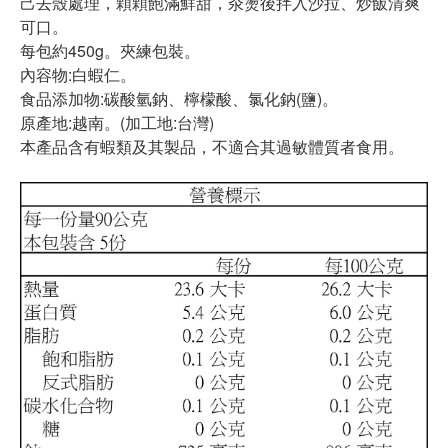
己去殼處理，顆顆飽滿鮮甜，汆燙後拌入沙拉、炒飯清爽
可口。
每包約450g。夾練包裝。
內容物:白蝦仁。
食品添加物:碳酸氫鈉、檸檬酸、氯化鈉(鹽)。
原產地:越南。(加工地:台灣)
本產品含有蝦類及其製品，不適合其過敏體質者食用。