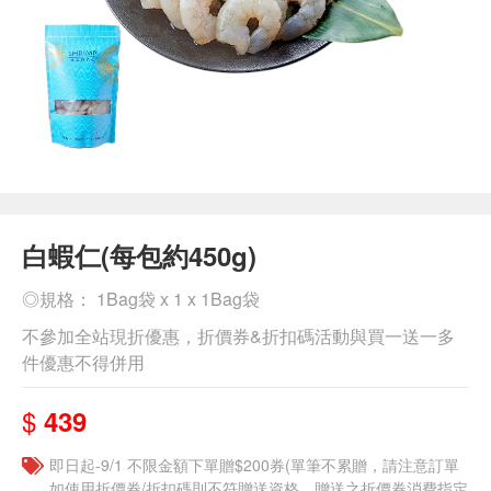
白蝦仁(每包約450g)
◎規格： 1Bag袋 x 1 x 1Bag袋
不參加全站現折優惠，折價券&折扣碼活動與買一送一多
件優惠不得併用
$
439
即日起-9/1 不限金額下單贈$200券(單筆不累贈，請注意訂單
如使用折價券/折扣碼則不符贈送資格，贈送之折價券消費指定