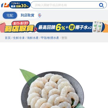
宅配
到店取貨
首頁
/ 生鮮冷凍
/ 海鮮水產
/ 甲殼/軟體水產
/ 蟹類