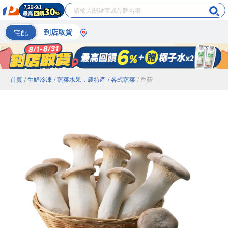
宅配
到店取貨
首頁
/ 生鮮冷凍
/ 蔬菜水果．農特產
/ 各式蔬菜
/ 香菇