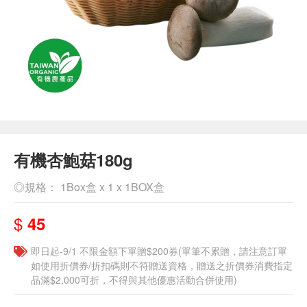
有機杏鮑菇180g
◎規格： 1Box盒 x 1 x 1BOX盒
$
45
即日起-9/1 不限金額下單贈$200券(單筆不累贈，請注意訂單
如使用折價券/折扣碼則不符贈送資格，贈送之折價券消費指定
品滿$2,000可折，不得與其他優惠活動合併使用)