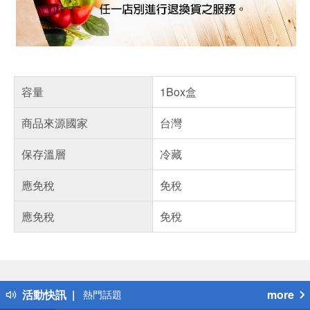
容量
1Box盒
商品來源國家
台灣
保存溫層
冷藏
應免稅
免稅
應免稅
免稅
偏遠地區配送
詐騙網頁！請小心！
得獎公告
活動快訊
more
熱門話題
銀行優惠