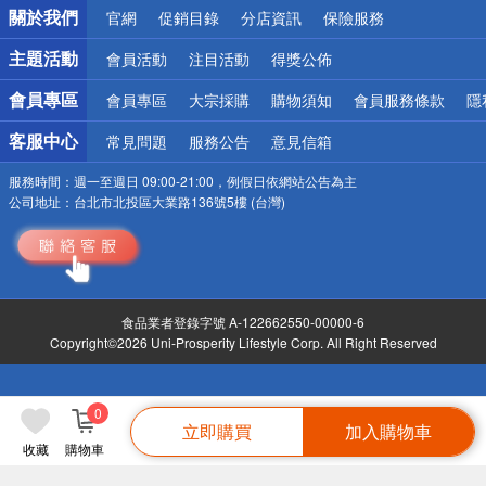
關於我們
官網
促銷目錄
分店資訊
保險服務
偏遠地區配送
詐騙網頁！請小心！
主題活動
會員活動
注目活動
得獎公佈
會員專區
會員專區
大宗採購
購物須知
會員服務條款
隱
客服中心
常見問題
服務公告
意見信箱
服務時間：
週一至週日 09:00-21:00，例假日依網站公告為主
公司地址：
台北市北投區大業路136號5樓 (台灣)
食品業者登錄字號 A-122662550-00000-6
Copyright©2026 Uni-Prosperity Lifestyle Corp. All Right Reserved
0
立即購買
加入購物車
收藏
購物車