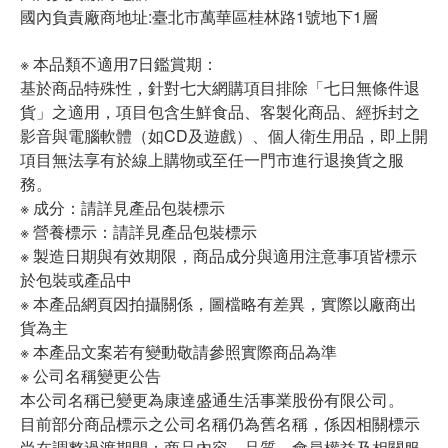
國內負責廠商地址:臺北市萬華區桂林路1號地下1層
※ 本品類不適用7日鑑賞期：
基於商品特殊性，針對七大網購項目排除「七日無條件退
貨」之適用，項目包含生鮮食品、客製化商品、經拆封之
影音與電腦軟體（如CD及遊戲）、個人衛生用品，即上開
項目無法享有於線上購物或至任一門市進行退換貨之服
務。
※ 成分：請詳見產品包裝標示
※ 營養標示：請詳見產品包裝標示
※ 製造日期與有效期限，商品成分與適用注意事項皆標示
於包裝或產品中
※ 本產品網頁因拍攝關係，圖檔略有差異，實際以廠商出
貨為主
※ 本產品文案若有變動敬請參照實際商品為準
※ 公司名稱變更公告
本公司名稱已變更為康達盛通生活事業股份有限公司。
目前部分商品標示之公司名稱仍為舊名稱，係因相關標示
尚在調整過渡期間；商品內容、品質、會員權益及相關服