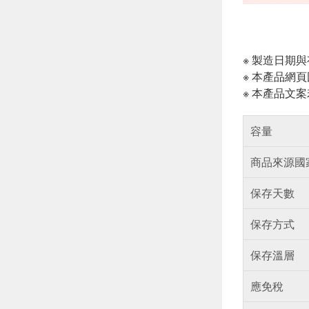
※ 製造日期
※ 本產品網
※ 本產品文
容量
商品來源國
保存天數
保存方式
保存溫層
應免稅