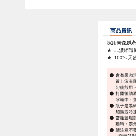
商品資訊
採用青森縣產
★ 非濃縮還
★ 100% 