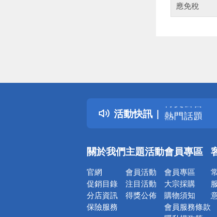
應免稅
偏遠地區配
詐騙網頁！
得獎公告
活動快訊
熱門話題
銀行優惠
偏遠地區配
關於我們
主題活動
會員專區
詐騙網頁！
官網
會員活動
會員專區
促銷目錄
注目活動
大宗採購
分店資訊
得獎公佈
購物須知
保險服務
會員服務條款