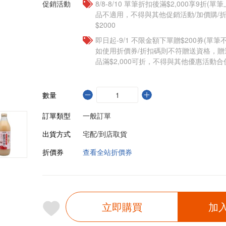
促銷活動
8/8-8/10 單筆折扣後滿$2,000享9折(單
品不適用，不得與其他促銷活動/加價購/折
$2000
即日起-9/1 不限金額下單贈$200券(單
如使用折價券/折扣碼則不符贈送資格，
品滿$2,000可折，不得與其他優惠活動合
數量
訂單類型
一般訂單
出貨方式
宅配/到店取貨
折價券
查看全站折價券
立即購買
加