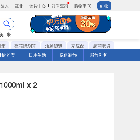
結帳
登入
註冊
會員中心
訂單查詢
購物車(0)
美
米
促銷
整箱購划算
活動總覽
家速配
超商取貨
休閒娛樂
日用生活
傢俱寢飾
服飾鞋包
0ml x 2