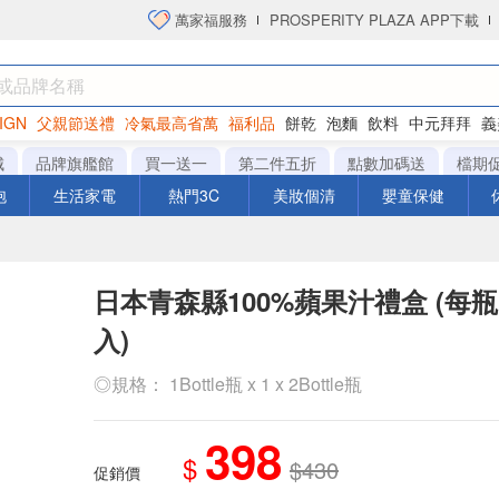
萬家福服務
PROSPERITY PLAZA APP下載
IGN
父親節送禮
冷氣最高省萬
福利品
餅乾
泡麵
飲料
中元拜拜
義
洋芋片
城
品牌旗艦館
買一送一
第二件五折
點數加碼送
檔期
泡
生活家電
熱門3C
美妝個清
嬰童保健
日本青森縣100%蘋果汁禮盒 (每瓶100
入)
◎規格： 1Bottle瓶 x 1 x 2Bottle瓶
398
$
$430
促銷價