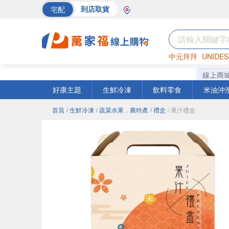
宅配
到店取貨
中元拜拜
UNIDES
巧克力
罐頭
海苔
線上商
好康主題
生鮮冷凍
飲料零食
米油沖
首頁
/ 生鮮冷凍
/ 蔬菜水果．農特產
/ 禮盒
/ 果汁禮盒