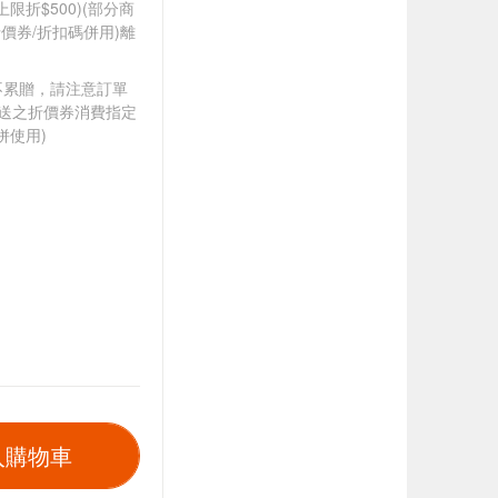
筆上限折$500)(部分商
價券/折扣碼併用)離
筆不累贈，請注意訂單
贈送之折價券消費指定
併使用)
入購物車