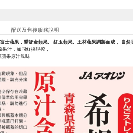
配送及售後服務說明
富士蘋果，喬娜金蘋果、 紅玉蘋果、王林蘋果調製而成， 自然
原果汁，如同鮮採現搾，
天然蘋果原汁風味