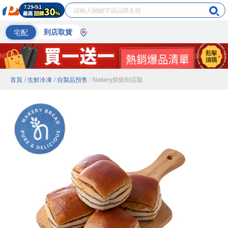
宅配
到店取貨
首頁
/ 生鮮冷凍
/ 自製品預售
/ Nakery烘焙到店取