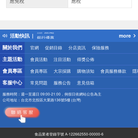
應免稅
應稅
偏遠地區配送
詐騙網頁！請小心！
得獎公告
熱門話題
活動快訊
more
銀行優惠
偏遠地區配送
關於我們
官網
促銷目錄
分店資訊
保險服務
詐騙網頁！請小心！
主題活動
會員活動
注目活動
得獎公佈
會員專區
會員專區
大宗採購
購物須知
會員服務條款
隱
客服中心
常見問題
服務公告
意見信箱
服務時間：
週一至週日 09:00-21:00，例假日依網站公告為主
公司地址：
台北市北投區大業路136號5樓 (台灣)
食品業者登錄字號 A-122662550-00000-6