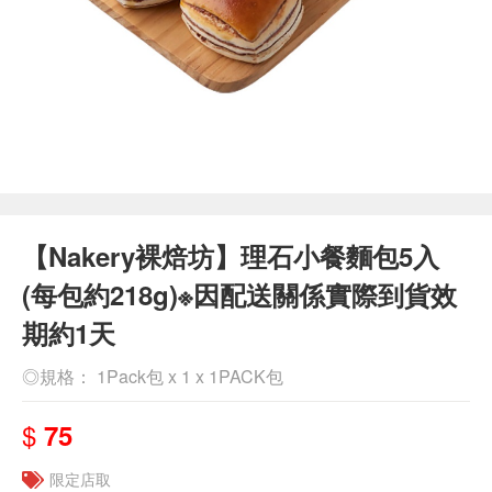
【Nakery裸焙坊】理石小餐麵包5入
(每包約218g)※因配送關係實際到貨效
期約1天
◎規格： 1Pack包 x 1 x 1PACK包
$
75
限定店取