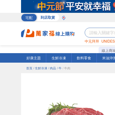
宅配
到店取貨
中元拜拜
UNIDES
巧克力
罐頭
咖啡
線上商
好康主題
生鮮冷凍
飲料零食
米油沖
首頁
/ 生鮮冷凍
/ 肉品
/ 牛
/ 牛肉