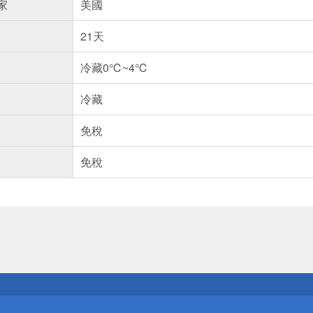
家
美國
21天
冷藏0℃~4℃
冷藏
免稅
免稅
送
請小心！