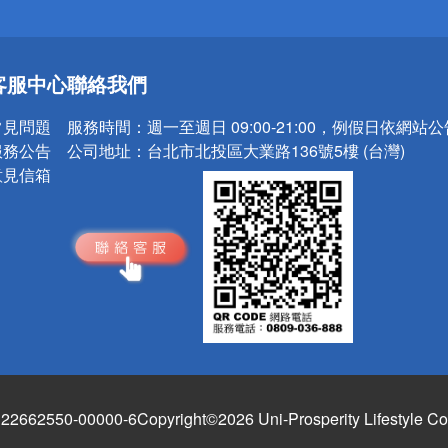
送
客服中心
聯絡我們
請小心！
常見問題
服務時間：
週一至週日 09:00-21:00，例假日依網站
服務公告
公司地址：
台北市北投區大業路136號5樓 (台灣)
意見信箱
662550-00000-6
Copyright©2026 Uni-Prosperity Lifestyle Co