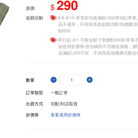
290
$
原價
促銷活動
8/8-8/10 單筆折扣後滿$2,000享9折(單
品不適用，不得與其他促銷活動/加價購/折
$2000
即日起-9/1 不限金額下單贈$200券(單
如使用折價券/折扣碼則不符贈送資格，
品滿$2,000可折，不得與其他優惠活動合
數量
訂單類型
一般訂單
出貨方式
宅配/到店取貨
折價券
查看適用折價券