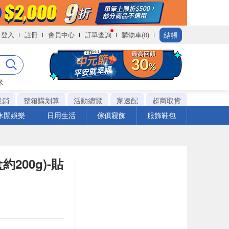
結帳
登入
註冊
會員中心
訂單查詢
購物車(0)
米
促銷
整箱購划算
活動總覽
家速配
超商取貨
休閒娛樂
日用生活
傢俱寢飾
服飾鞋包
200g)-貼