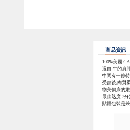
商品資訊
100%美國 
選自 牛的肩
中間有一條特
受熱後,肉質柔
物美價廉的嫩
最佳熟度 7
貼體包裝是兼