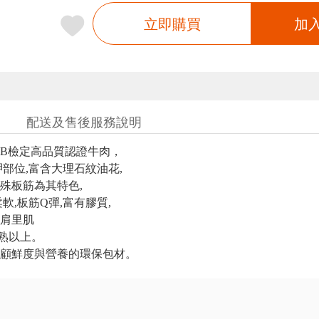
立即購買
加
配送及售後服務說明
CAB檢定高品質認證牛肉，
胛部位,富含大理石紋油花,
殊板筋為其特色,
軟,板筋Q彈,富有膠質,
肩里肌
分熟以上。
顧鮮度與營養的環保包材。