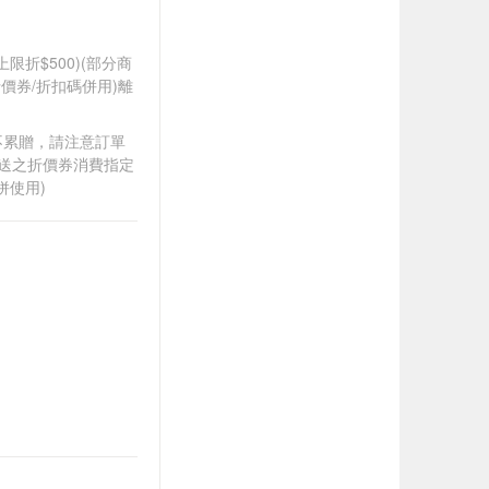
筆上限折$500)(部分商
價券/折扣碼併用)離
筆不累贈，請注意訂單
贈送之折價券消費指定
併使用)