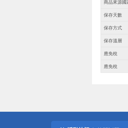
商品來源國
保存天數
保存方式
保存溫層
應免稅
應免稅
偏遠地區配
詐騙網頁！
得獎公告