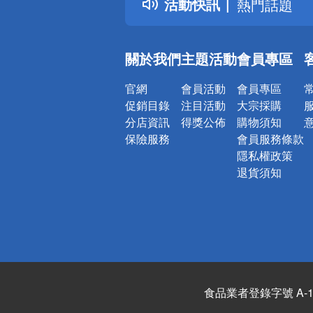
活動快訊
熱門話題
銀行優惠
偏遠地區配
關於我們
主題活動
會員專區
詐騙網頁！
官網
會員活動
會員專區
促銷目錄
注目活動
大宗採購
分店資訊
得獎公佈
購物須知
保險服務
會員服務條款
隱私權政策
退貨須知
食品業者登錄字號 A-122