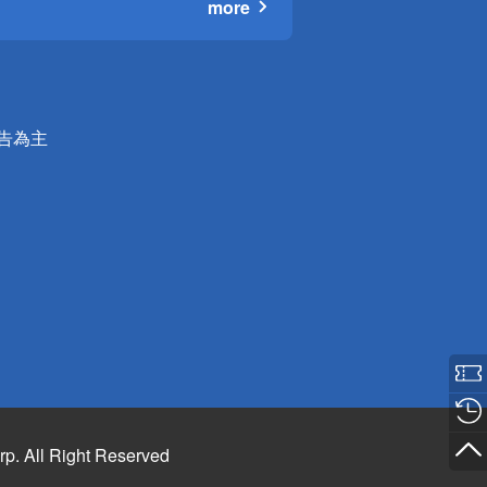
more
公告為主
rp. All Right Reserved