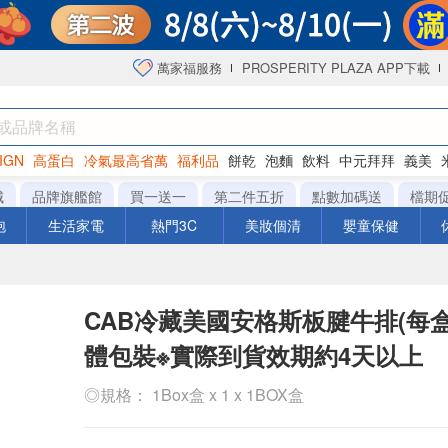
萬家福服務
PROSPERITY PLAZA APP下載
IGN
高蛋白
冷氣最高省萬
福利品
餅乾
泡麵
飲料
中元拜拜
義美
海苔
城
品牌旗艦館
買一送一
第二件五折
點數加碼送
檔期
泡
生活家電
熱門3C
美妝個清
嬰童保健
CAB冷藏美國安格斯板腱牛排(每盒約
體包裝※實際到貨效期約4天以上
◎規格： 1Box盒 x 1 x 1BOX盒