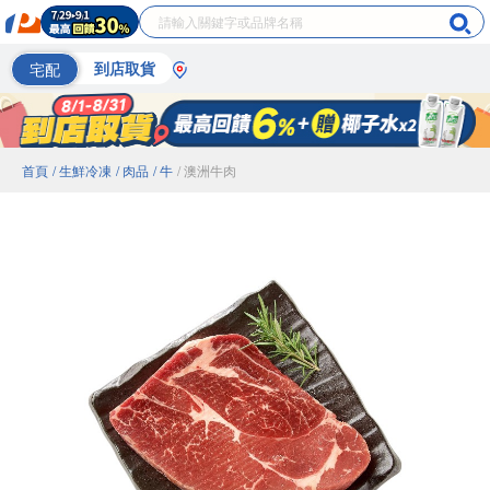
宅配
到店取貨
首頁
/ 生鮮冷凍
/ 肉品
/ 牛
/ 澳洲牛肉