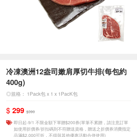
冷凍澳洲12盎司嫩肩厚切牛排(每包約
400g)
◎規格： 1Pack包 x 1 x 1PacK包
$
299
$390
即日起-9/1 不限金額下單贈$200券(單筆不累贈，請注意訂單
如使用折價券/折扣碼則不符贈送資格，贈送之折價券消費指定
品滿$2,000可折，不得與其他優惠活動合併使用)