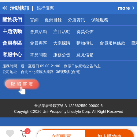
熱門話題
活動快訊
more
銀行優惠
偏遠地區配送
關於我們
官網
促銷目錄
分店資訊
保險服務
詐騙網頁！請小心！
主題活動
會員活動
注目活動
得獎公佈
會員專區
會員專區
大宗採購
購物須知
會員服務條款
隱
客服中心
常見問題
服務公告
意見信箱
服務時間：
週一至週日 09:00-21:00，例假日依網站公告為主
公司地址：
台北市北投區大業路136號5樓 (台灣)
食品業者登錄字號 A-122662550-00000-6
Copyright©2026 Uni-Prosperity Lifestyle Corp. All Right Reserved
0
立即購買
加入購物車