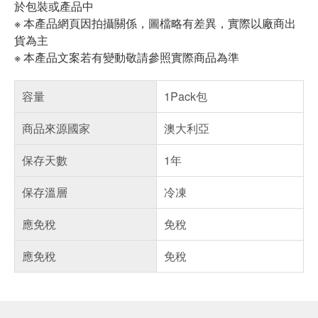
於包裝或產品中
※ 本產品網頁因拍攝關係，圖檔略有差異，實際以廠商出
貨為主
※ 本產品文案若有變動敬請參照實際商品為準
容量
1Pack包
商品來源國家
澳大利亞
保存天數
1年
保存溫層
冷凍
應免稅
免稅
應免稅
免稅
偏遠地區配送
詐騙網頁！請小心！
得獎公告