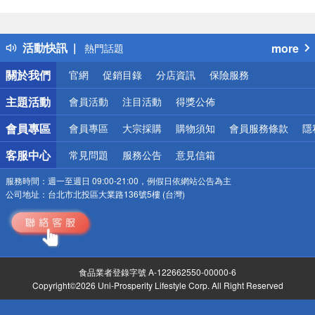
偏遠地區配送
詐騙網頁！請小心！
得獎公告
活動快訊
more
熱門話題
銀行優惠
關於我們
官網
促銷目錄
分店資訊
保險服務
偏遠地區配送
詐騙網頁！請小心！
主題活動
會員活動
注目活動
得獎公佈
會員專區
會員專區
大宗採購
購物須知
會員服務條款
隱
客服中心
常見問題
服務公告
意見信箱
服務時間：
週一至週日 09:00-21:00，例假日依網站公告為主
公司地址：
台北市北投區大業路136號5樓 (台灣)
食品業者登錄字號 A-122662550-00000-6
Copyright©2026 Uni-Prosperity Lifestyle Corp. All Right Reserved