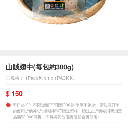
山賊翅中(每包約300g)
◎規格： 1Pack包 x 1 x 1PACK包
$
150
即日起-9/1 不限金額下單贈$200券(單筆不累贈，請注意訂單
如使用折價券/折扣碼則不符贈送資格，贈送之折價券消費指定
品滿$2,000可折，不得與其他優惠活動合併使用)