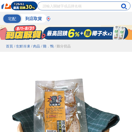
宅配
到店取貨
首頁
/ 生鮮冷凍
/ 肉品
/ 雞．鴨
/ 雞分切品