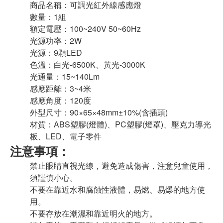
商品名稱：可調光紅外線感應燈
數量：1組
額定電壓：100~240V 50~60Hz
光源功率：2W
光源：9顆LED
色溫：白光-6500K、黃光-3000K
光通量：15~140Lm
感應距離：3~4米
感應角度：120度
外型尺寸：90×65×48mm±10%(含插頭)
材質：ABS塑膠(燈體)、PC塑膠(燈罩)、壓克力導光
板、LED、電子零件
注意事項：
禁止眼睛直視光線，避免造成傷害，注意兒童使用，
須謹慎小心。
不要在靠近水和腐蝕性液體，易燃、易爆的地方使
用。
不要存放在潮濕和靠近明火的地方。