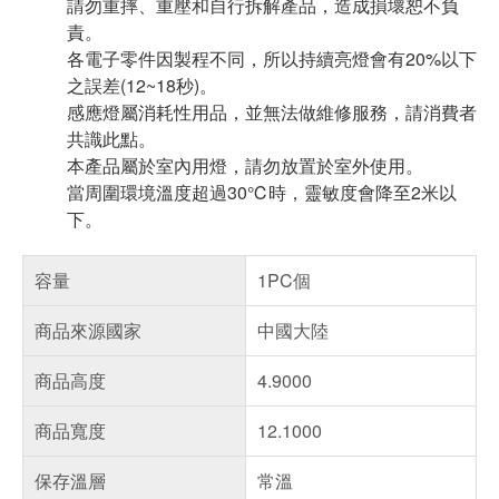
請勿重摔、重壓和自行拆解產品，造成損壞恕不負
責。
各電子零件因製程不同，所以持續亮燈會有20%以下
之誤差(12~18秒)。
感應燈屬消耗性用品，並無法做維修服務，請消費者
共識此點。
本產品屬於室內用燈，請勿放置於室外使用。
當周圍環境溫度超過30℃時，靈敏度會降至2米以
下。
容量
1PC個
商品來源國家
中國大陸
商品高度
4.9000
商品寬度
12.1000
保存溫層
常溫