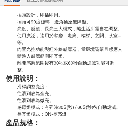
插頭設計，即插即用。
插頭可90度旋轉，邊角插座無障礙。
亮度、感應、長亮三大模式，隨生活所需自在調整。
使用廣泛，適用於客廳、走廊、樓梯、玄關、臥室...
等。
內置光控功能與紅外線感應器，當環境昏暗且感應人
體進入感應範圍即亮燈。
離開感應範圍後有30秒或60秒自動熄滅功能可調
整。
使用說明：
滑桿調整亮度：
往
滑到底為全亮。
往
滑到底為微亮。
感應燈模式：有延時30S(秒) / 60S(秒)後自動熄滅。
長亮燈模式：ON-長亮燈
產品規格：