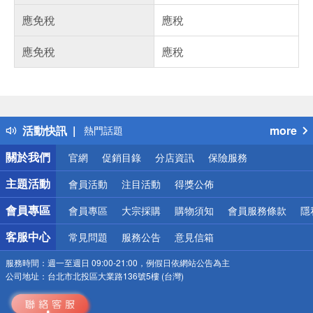
應免稅
應稅
應免稅
應稅
偏遠地區配送
詐騙網頁！請小心！
得獎公告
活動快訊
more
熱門話題
銀行優惠
關於我們
官網
促銷目錄
分店資訊
保險服務
偏遠地區配送
詐騙網頁！請小心！
主題活動
會員活動
注目活動
得獎公佈
會員專區
會員專區
大宗採購
購物須知
會員服務條款
隱
客服中心
常見問題
服務公告
意見信箱
服務時間：
週一至週日 09:00-21:00，例假日依網站公告為主
公司地址：
台北市北投區大業路136號5樓 (台灣)