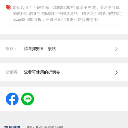
即日起-9/1 不限金額下單贈$200券(單筆不累贈，請注意訂單
如使用折價券/折扣碼則不符贈送資格，贈送之折價券消費指定
品滿$2,000可折，不得與其他優惠活動合併使用)
規格：
請選擇數量、規格
折價券
查看可使用的折價券
商品資訊
配送及售後服務說明