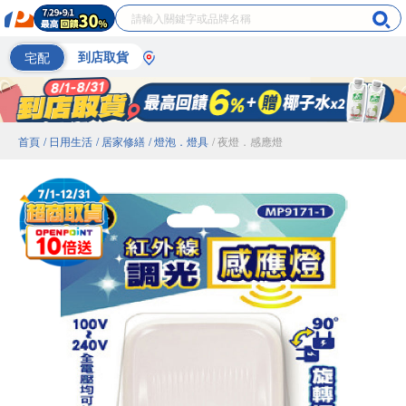
宅配
到店取貨
首頁
/ 日用生活
/ 居家修繕
/ 燈泡．燈具
/ 夜燈．感應燈