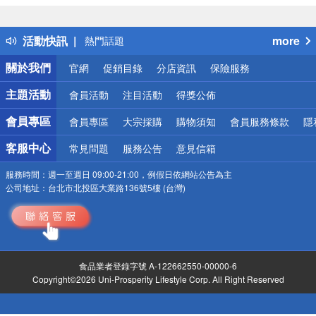
詐騙網頁！請小心！
得獎公告
活動快訊
more
熱門話題
銀行優惠
關於我們
官網
促銷目錄
分店資訊
保險服務
偏遠地區配送
詐騙網頁！請小心！
主題活動
會員活動
注目活動
得獎公佈
會員專區
會員專區
大宗採購
購物須知
會員服務條款
隱
客服中心
常見問題
服務公告
意見信箱
服務時間：
週一至週日 09:00-21:00，例假日依網站公告為主
公司地址：
台北市北投區大業路136號5樓 (台灣)
食品業者登錄字號 A-122662550-00000-6
Copyright©2026 Uni-Prosperity Lifestyle Corp. All Right Reserved