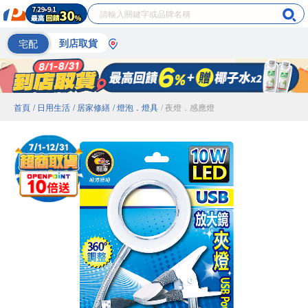
宅配
到店取貨
首頁
/ 日用生活
/ 居家修繕
/ 燈泡．燈具
/ 夜燈．感應燈