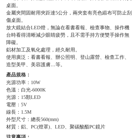
桌面。
金屬夾間固耐用夾距達5公分，兩夾套有亮色緞布可防止刮
傷桌面。
放大鏡結合LED燈，無論在看書看報、檢查事物、操作機
台時看得清晰減少眼睛疲勞，且不需手持方便雙手操作無
障礙。
鋁材加工及氧化處理，經久耐用。
使用廣泛：看書看報、辦公照明、登山露營、檢查工作、
造型美甲、美容護膚…等。
產品規格：
光源功率：10W
色溫：白光-6000K
光源：15顆LED
電壓：5V
線長：1.5M
外型尺寸：總長560(mm)
材質：鋁、PC(燈罩)、LED、聚碳酸酯PC鏡片
注意事項：