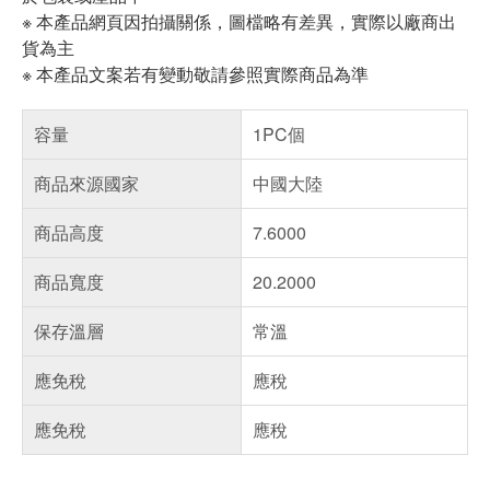
※ 本產品網頁因拍攝關係，圖檔略有差異，實際以廠商出
貨為主
※ 本產品文案若有變動敬請參照實際商品為準
容量
1PC個
商品來源國家
中國大陸
商品高度
7.6000
商品寬度
20.2000
保存溫層
常溫
應免稅
應稅
應免稅
應稅
偏遠地區配送