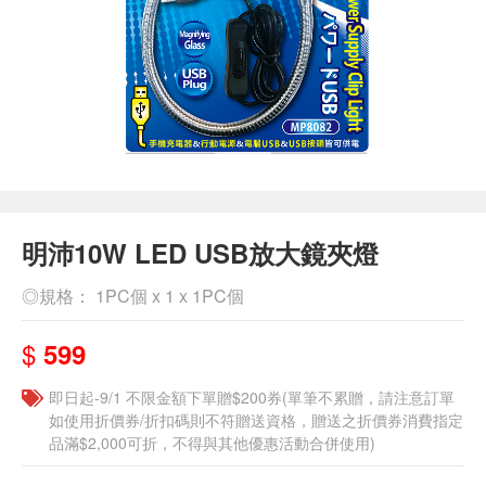
明沛10W LED USB放大鏡夾燈
◎規格： 1PC個 x 1 x 1PC個
$
599
即日起-9/1 不限金額下單贈$200券(單筆不累贈，請注意訂單
如使用折價券/折扣碼則不符贈送資格，贈送之折價券消費指定
品滿$2,000可折，不得與其他優惠活動合併使用)