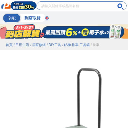
宅配
到店取貨
首頁
/ 日用生活
/ 居家修繕
/ DIY工具
/ 鋁梯.推車.工具箱
/ 拉車