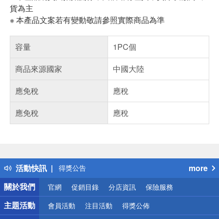
貨為主
※ 本產品文案若有變動敬請參照實際商品為準
容量
1PC個
商品來源國家
中國大陸
應免稅
應稅
應免稅
應稅
偏遠地區配送
詐騙網頁！請小心！
得獎公告
活動快訊
more
熱門話題
銀行優惠
關於我們
官網
促銷目錄
分店資訊
保險服務
偏遠地區配送
詐騙網頁！請小心！
主題活動
會員活動
注目活動
得獎公佈