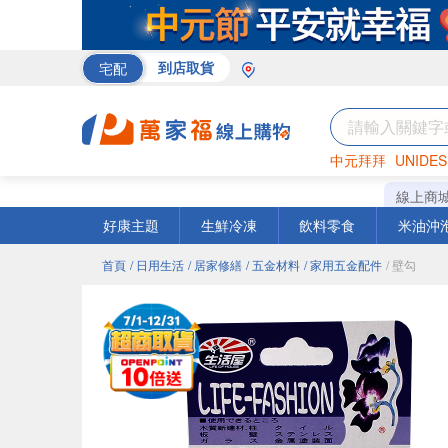
宅配
到店取貨
中元拜拜
UNIDES
米
巧克力
衛生紙
線上商
好康主題
生鮮冷凍
飲料零食
米油沖
首頁
/ 日用生活
/ 居家修繕
/ 五金材料
/ 家用五金配件
/ 壁勾