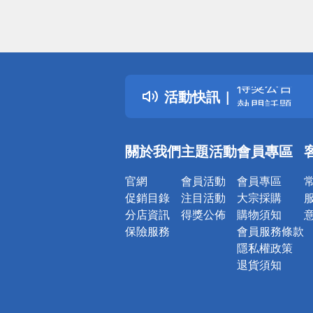
偏遠地區配
詐騙網頁！
得獎公告
活動快訊
熱門話題
銀行優惠
偏遠地區配
關於我們
主題活動
會員專區
詐騙網頁！
官網
會員活動
會員專區
促銷目錄
注目活動
大宗採購
分店資訊
得獎公佈
購物須知
保險服務
會員服務條款
隱私權政策
退貨須知