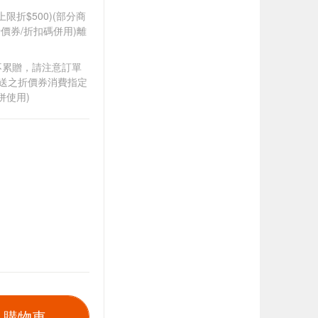
筆上限折$500)(部分商
價券/折扣碼併用)離
筆不累贈，請注意訂單
贈送之折價券消費指定
併使用)
入購物車