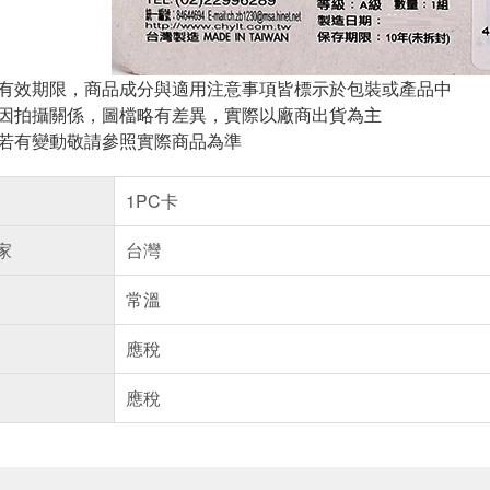
與有效期限，商品成分與適用注意事項皆標示於包裝或產品中
頁因拍攝關係，圖檔略有差異，實際以廠商出貨為主
案若有變動敬請參照實際商品為準
1PC卡
家
台灣
常溫
應稅
應稅