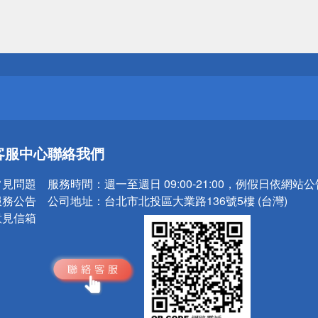
送
請小心！
送
客服中心
聯絡我們
請小心！
常見問題
服務時間：
週一至週日 09:00-21:00，例假日依網站
服務公告
公司地址：
台北市北投區大業路136號5樓 (台灣)
意見信箱