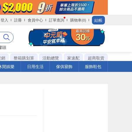
結帳
登入
註冊
會員中心
訂單查詢
購物車(0)
罐頭
促銷
整箱購划算
活動總覽
家速配
超商取貨
休閒娛樂
日用生活
傢俱寢飾
服飾鞋包