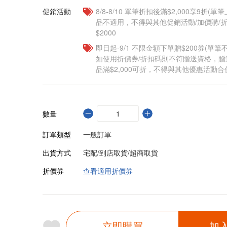
促銷活動
8/8-8/10 單筆折扣後滿$2,000享9折(單
品不適用，不得與其他促銷活動/加價購/折
$2000
即日起-9/1 不限金額下單贈$200券(單
如使用折價券/折扣碼則不符贈送資格，
品滿$2,000可折，不得與其他優惠活動合
數量
訂單類型
一般訂單
出貨方式
宅配/到店取貨/超商取貨
折價券
查看適用折價券
立即購買
加