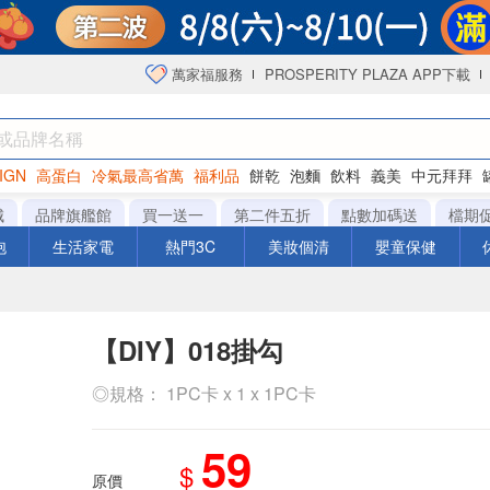
萬家福服務
PROSPERITY PLAZA APP下載
IGN
高蛋白
冷氣最高省萬
福利品
餅乾
泡麵
飲料
義美
中元拜拜
咖啡
城
品牌旗艦館
買一送一
第二件五折
點數加碼送
檔期
泡
生活家電
熱門3C
美妝個清
嬰童保健
【DIY】018掛勾
◎規格： 1PC卡 x 1 x 1PC卡
59
$
原價