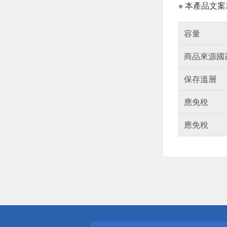
※ 本產品文
容量
商品來源國
保存溫層
應免稅
應免稅
偏遠地區配
詐騙網頁！
得獎公告
熱門話題
銀行優惠