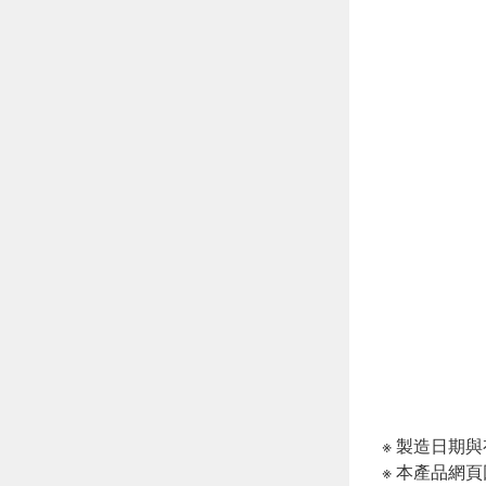
※ 製造日期
※ 本產品網