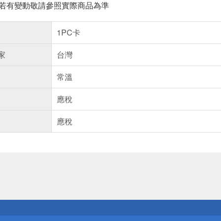
案若有變動敬請參照實際商品為準
1PC卡
家
台灣
常溫
應稅
應稅
送
請小心！