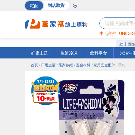
宅配
到店取貨
中元拜拜
UNIDES
海苔
巧克力
罐頭
線上商
好康主題
生鮮冷凍
飲料零食
米油沖
首頁
/ 日用生活
/ 居家修繕
/ 五金材料
/ 家用五金配件
/ 壁勾