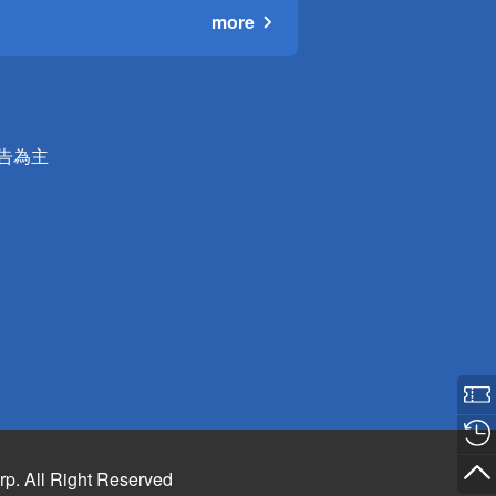
more
公告為主
rp. All Right Reserved