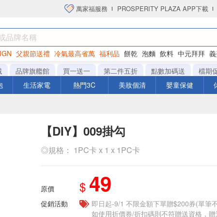
萬家福服務
PROSPERITY PLAZA APP下載
IGN
父親節送禮
冷氣最高省萬
福利品
餅乾
泡麵
飲料
中元拜拜
義
衛生紙
城
品牌旗艦館
買一送一
第二件五折
點數加碼送
檔期
泡
生活家電
熱門3C
美妝個清
嬰童保健
【DIY】009掛勾
◎規格： 1PC卡 x 1 x 1PC卡
49
$
原價
促銷活動
即日起-9/1 不限金額下單贈$200券(單
如使用折價券/折扣碼則不符贈送資格，