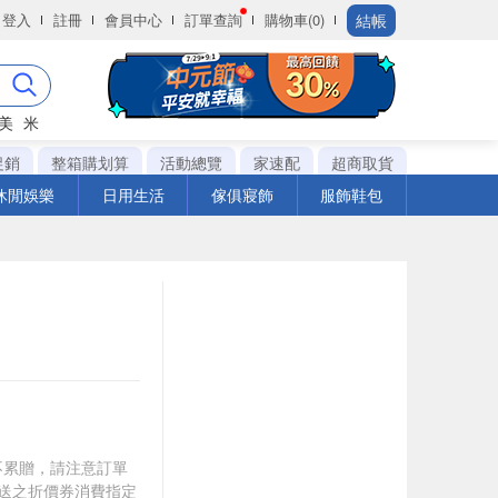
結帳
登入
註冊
會員中心
訂單查詢
購物車(0)
美
米
促銷
整箱購划算
活動總覽
家速配
超商取貨
休閒娛樂
日用生活
傢俱寢飾
服飾鞋包
筆不累贈，請注意訂單
贈送之折價券消費指定