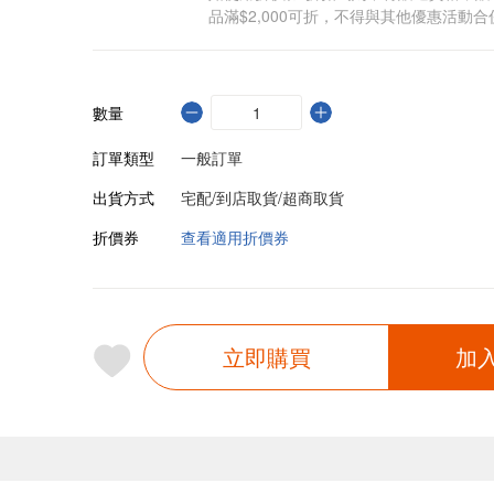
品滿$2,000可折，不得與其他優惠活動合
數量
訂單類型
一般訂單
出貨方式
宅配/到店取貨/超商取貨
折價券
查看適用折價券
立即購買
加