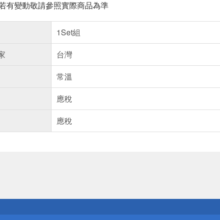
案若有變動敬請參照實際商品為準
1Set組
家
台灣
常溫
應稅
應稅
送
請小心！