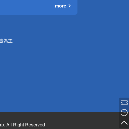
more
公告為主
rp. All Right Reserved