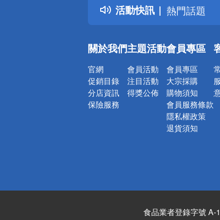
活動快訊
熱門話題
銀行優惠
偏遠地區配
關於我們
主題活動
會員專區
詐騙網頁！
官網
會員活動
會員專區
促銷目錄
注目活動
大宗採購
分店資訊
得獎公佈
購物須知
保險服務
會員服務條款
隱私權政策
退貨須知
食品業者登錄字號 A-122