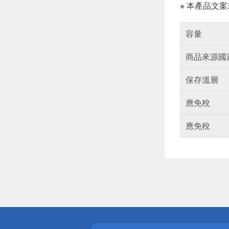
※ 本產品文
容量
商品來源國
保存溫層
應免稅
應免稅
偏遠地區配
詐騙網頁！
得獎公告