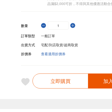
品滿$2,000可折，不得與其他優惠活動合
數量
訂單類型
一般訂單
出貨方式
宅配/到店取貨/超商取貨
折價券
查看適用折價券
立即購買
加