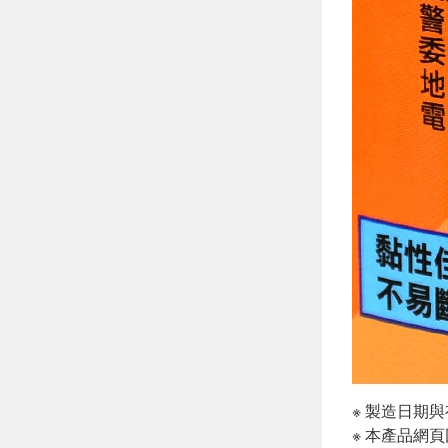
※ 製造日期
※ 本產品網