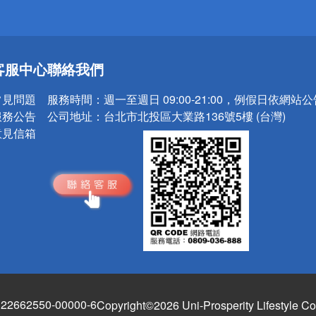
送
客服中心
聯絡我們
請小心！
常見問題
服務時間：
週一至週日 09:00-21:00，例假日依網站
服務公告
公司地址：
台北市北投區大業路136號5樓 (台灣)
意見信箱
662550-00000-6
Copyright©2026 Uni-Prosperity Lifestyle Co