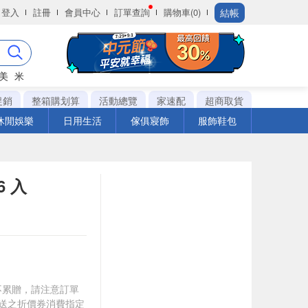
結帳
登入
註冊
會員中心
訂單查詢
購物車(0)
美
米
促銷
整箱購划算
活動總覽
家速配
超商取貨
休閒娛樂
日用生活
傢俱寢飾
服飾鞋包
6 入
筆不累贈，請注意訂單
贈送之折價券消費指定