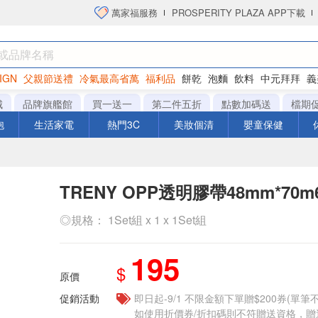
萬家福服務
PROSPERITY PLAZA APP下載
IGN
父親節送禮
冷氣最高省萬
福利品
餅乾
泡麵
飲料
中元拜拜
義
洋芋片
城
品牌旗艦館
買一送一
第二件五折
點數加碼送
檔期
泡
生活家電
熱門3C
美妝個清
嬰童保健
TRENY OPP透明膠帶48mm*70m
◎規格： 1Set組 x 1 x 1Set組
195
$
原價
促銷活動
即日起-9/1 不限金額下單贈$200券(單
如使用折價券/折扣碼則不符贈送資格，