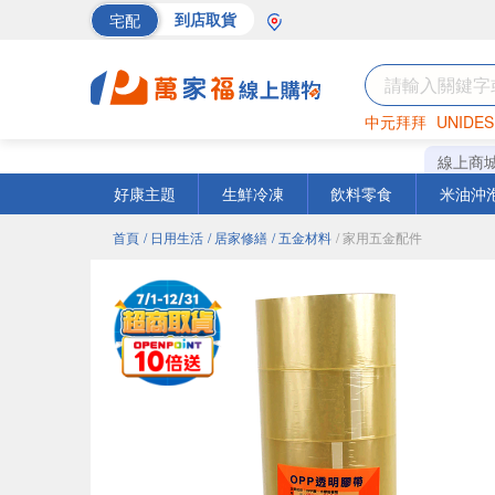
宅配
到店取貨
中元拜拜
UNIDES
巧克力
罐頭
海苔
線上商
好康主題
生鮮冷凍
飲料零食
米油沖
首頁
/ 日用生活
/ 居家修繕
/ 五金材料
/ 家用五金配件