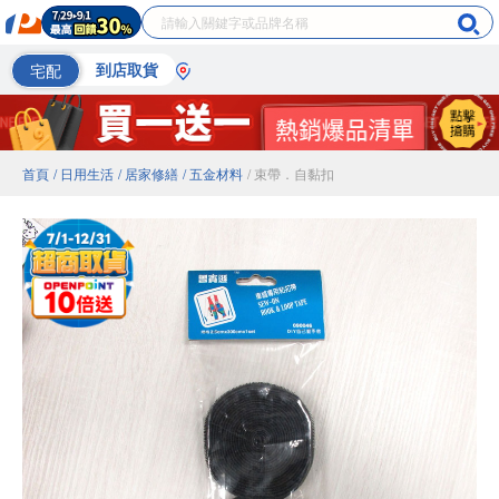
宅配
到店取貨
首頁
/ 日用生活
/ 居家修繕
/ 五金材料
/ 束帶．自黏扣