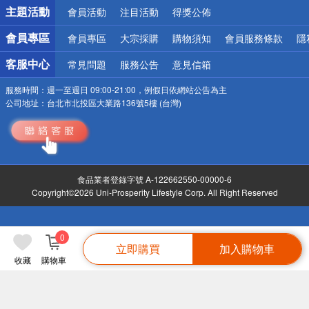
詐騙網頁！請小心！
主題活動
會員活動
注目活動
得獎公佈
會員專區
會員專區
大宗採購
購物須知
會員服務條款
隱
客服中心
常見問題
服務公告
意見信箱
服務時間：
週一至週日 09:00-21:00，例假日依網站公告為主
公司地址：
台北市北投區大業路136號5樓 (台灣)
食品業者登錄字號 A-122662550-00000-6
Copyright©2026 Uni-Prosperity Lifestyle Corp. All Right Reserved
0
立即購買
加入購物車
收藏
購物車