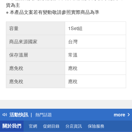
貨為主
※ 本產品文案若有變動敬請參照實際商品為準
容量
1Set組
商品來源國家
台灣
保存溫層
常溫
應免稅
應稅
應免稅
應稅
偏遠地區配送
詐騙網頁！請小心！
得獎公告
活動快訊
more
熱門話題
銀行優惠
關於我們
官網
促銷目錄
分店資訊
保險服務
偏遠地區配送