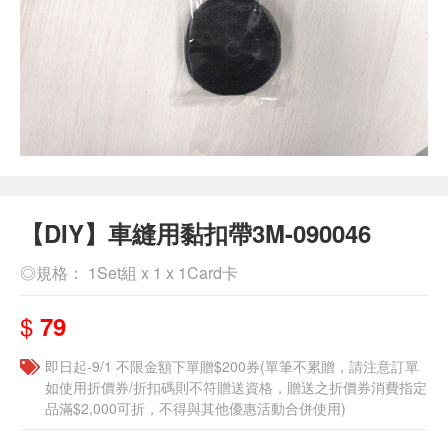
【DIY】車縫用黏扣帶3M-090046
◎規格： 1Set組 x 1 x 1Card卡
$
79
即日起-9/1 不限金額下單贈$200券(單筆不累贈，請注意訂單
如使用折價券/折扣碼則不符贈送資格，贈送之折價券消費指定
品滿$2,000可折，不得與其他優惠活動合併使用)