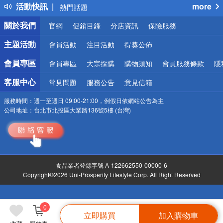
活動快訊
more
熱門話題
銀行優惠
關於我們
官網
促銷目錄
分店資訊
保險服務
偏遠地區配送
詐騙網頁！請小心！
主題活動
會員活動
注目活動
得獎公佈
會員專區
會員專區
大宗採購
購物須知
會員服務條款
隱
客服中心
常見問題
服務公告
意見信箱
服務時間：
週一至週日 09:00-21:00，例假日依網站公告為主
公司地址：
台北市北投區大業路136號5樓 (台灣)
食品業者登錄字號 A-122662550-00000-6
Copyright©2026 Uni-Prosperity Lifestyle Corp. All Right Reserved
0
立即購買
加入購物車