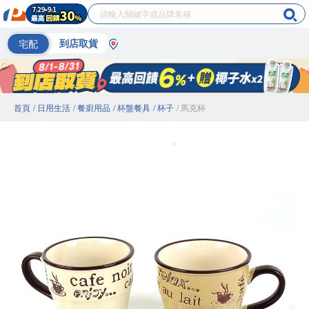
宅配
到店取貨
首頁
/ 日用生活
/ 餐廚用品
/ 杯盤餐具
/ 杯子
/ 馬克杯