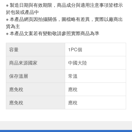
※ 製造日期與有效期限，商品成分與適用注意事項皆標示
於包裝或產品中
※ 本產品網頁因拍攝關係，圖檔略有差異，實際以廠商出
貨為主
※ 本產品文案若有變動敬請參照實際商品為準
容量
1PC個
商品來源國家
中國大陸
保存溫層
常溫
應免稅
應稅
應免稅
應稅
偏遠地區配送
詐騙網頁！請小心！
得獎公告