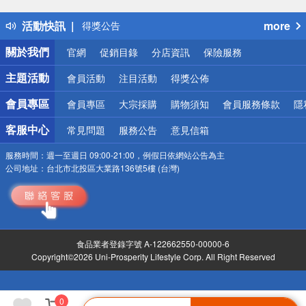
詐騙網頁！請小心！
活動快訊
more
得獎公告
熱門話題
關於我們
官網
促銷目錄
分店資訊
保險服務
銀行優惠
偏遠地區配送
主題活動
會員活動
注目活動
得獎公佈
詐騙網頁！請小心！
會員專區
會員專區
大宗採購
購物須知
會員服務條款
隱
客服中心
常見問題
服務公告
意見信箱
服務時間：
週一至週日 09:00-21:00，例假日依網站公告為主
公司地址：
台北市北投區大業路136號5樓 (台灣)
食品業者登錄字號 A-122662550-00000-6
Copyright©2026 Uni-Prosperity Lifestyle Corp. All Right Reserved
0