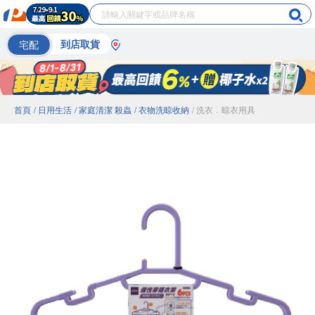
宅配
到店取貨
首頁
/ 日用生活
/ 家庭清潔 殺蟲
/ 衣物洗晾收納
/ 洗衣．晾衣用具