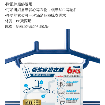
•附配件服飾適用
•可吊掛細肩帶背心等衣物，領帶絲巾等配件
•多功能衣架可一次滿足各種晾衣需求
材質：PP聚丙烯
規格：約寬40*高20*厚0.5cm