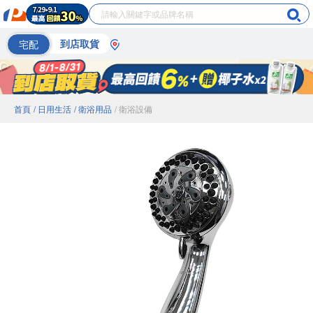
宅配
到店取貨
首頁
/ 日用生活
/ 衛浴用品
/ 衛浴設備