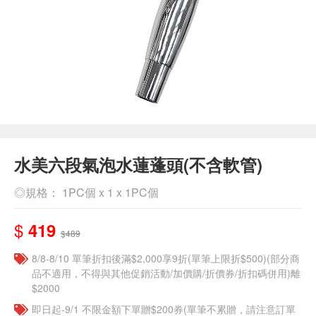
水美六段氣泡水蓮蓬頭(不含軟管)
◎規格： 1PC個 x 1 x 1PC個
$
419
$489
8/8-8/10 單筆折扣後滿$2,000享9折(單筆上限折$500)(部分商
品不適用，不得與其他促銷活動/加價購/折價券/折扣碼併用)離
$2000
即日起-9/1 不限金額下單贈$200券(單筆不累贈，請注意訂單