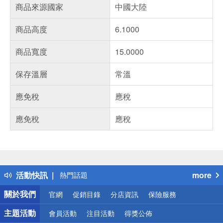
商品來源國家
中國大陸
商品高度
6.1000
商品寬度
15.0000
保存溫層
常溫
應免稅
應稅
應免稅
應稅
偏遠地區配送
詐騙網頁！請小心！
得獎公告
活動快訊
more
熱門話題
銀行優惠
關於我們
官網
促銷目錄
分店資訊
保險服務
偏遠地區配送
詐騙網頁！請小心！
主題活動
會員活動
注目活動
得獎公佈