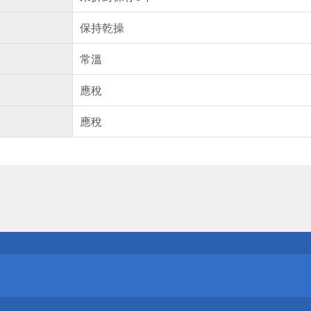
保持乾操
常溫
應稅
應稅
送
請小心！