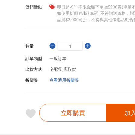
促銷活動
即日起-9/1 不限金額下單贈$200券(單
如使用折價券/折扣碼則不符贈送資格，
品滿$2,000可折，不得與其他優惠活動合
數量
訂單類型
一般訂單
出貨方式
宅配/到店取貨
折價券
查看適用折價券
立即購買
加