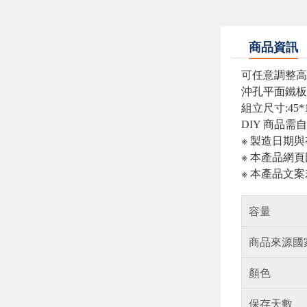
商品資訊
可任意調整高
沖孔平面鐵板
組立尺寸:45*1
DIY 商品需
※ 製造日期
※ 本產品網
※ 本產品文
容量
商品來源國
顏色
保存天數