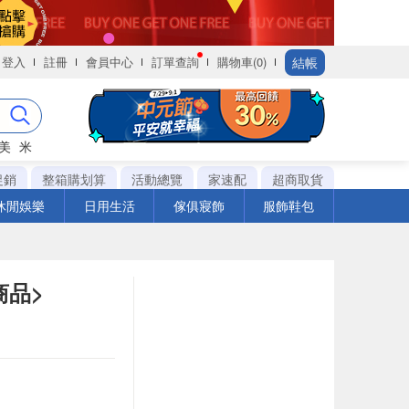
結帳
登入
註冊
會員中心
訂單查詢
購物車(0)
美
米
促銷
整箱購划算
活動總覽
家速配
超商取貨
休閒娛樂
日用生活
傢俱寢飾
服飾鞋包
商品>