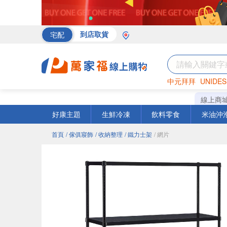
宅配
到店取貨
中元拜拜
UNIDES
海苔
巧克力
罐頭
線上商
好康主題
生鮮冷凍
飲料零食
米油沖
首頁
/ 傢俱寢飾
/ 收納整理
/ 鐵力士架
/ 網片