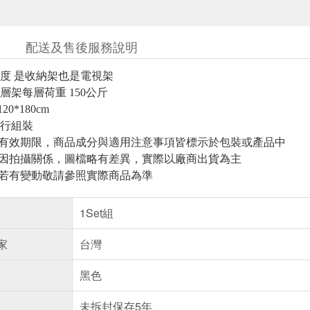
配送及售後服務說明
度 是收納架也是電視架
層架每層荷重 150公斤
20*180cm
自行組裝
與有效期限，商品成分與適用注意事項皆標示於包裝或產品中
頁因拍攝關係，圖檔略有差異，實際以廠商出貨為主
案若有變動敬請參照實際商品為準
1Set組
家
台灣
黑色
未拆封保存5年