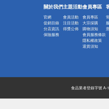
偏遠地區配
關於我們
主題活動
會員專區
詐騙網頁！
官網
會員活動
會員專區
促銷目錄
注目活動
大宗採購
分店資訊
得獎公佈
購物須知
保險服務
會員服務條款
隱私權政策
退貨須知
食品業者登錄字號 A-122