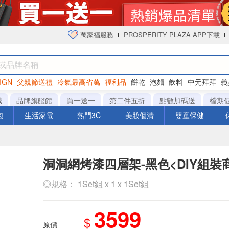
萬家福服務
PROSPERITY PLAZA APP下載
IGN
父親節送禮
冷氣最高省萬
福利品
餅乾
泡麵
飲料
中元拜拜
義
衛生紙
城
品牌旗艦館
買一送一
第二件五折
點數加碼送
檔期
泡
生活家電
熱門3C
美妝個清
嬰童保健
洞洞網烤漆四層架-黑色<DIY組裝
◎規格： 1Set組 x 1 x 1Set組
3599
$
原價