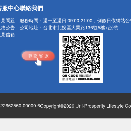
送
客服中心
聯絡我們
請小心！
常見問題
服務時間：
週一至週日 09:00-21:00，例假日依網站
服務公告
公司地址：
台北市北投區大業路136號5樓 (台灣)
意見信箱
662550-00000-6
Copyright©2026 Uni-Prosperity Lifestyle Co