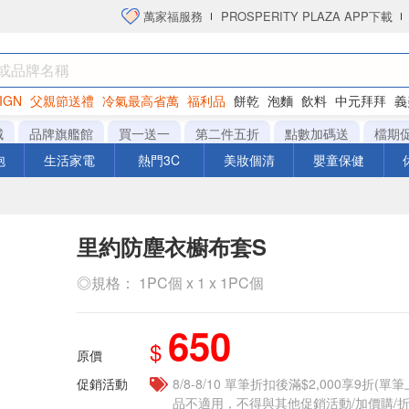
萬家福服務
PROSPERITY PLAZA APP下載
IGN
父親節送禮
冷氣最高省萬
福利品
餅乾
泡麵
飲料
中元拜拜
義
洋芋片
城
品牌旗艦館
買一送一
第二件五折
點數加碼送
檔期
泡
生活家電
熱門3C
美妝個清
嬰童保健
里約防塵衣櫥布套S
◎規格： 1PC個 x 1 x 1PC個
650
$
原價
促銷活動
8/8-8/10 單筆折扣後滿$2,000享9折(單
品不適用，不得與其他促銷活動/加價購/折