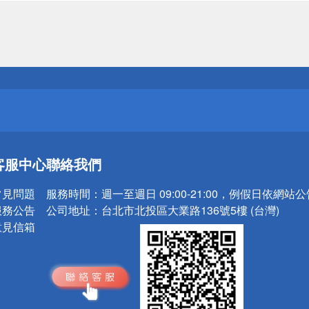
送
請小心！
送
客服中心
聯絡我們
請小心！
常見問題
服務時間：
週一至週日 09:00-21:00，例假日依網站
服務公告
公司地址：
台北市北投區大業路136號5樓 (台灣)
意見信箱