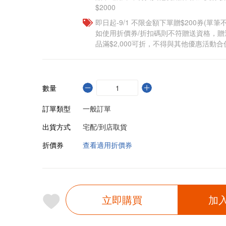
$2000
即日起-9/1 不限金額下單贈$200券(單
如使用折價券/折扣碼則不符贈送資格，
品滿$2,000可折，不得與其他優惠活動合
數量
訂單類型
一般訂單
出貨方式
宅配/到店取貨
折價券
查看適用折價券
立即購買
加