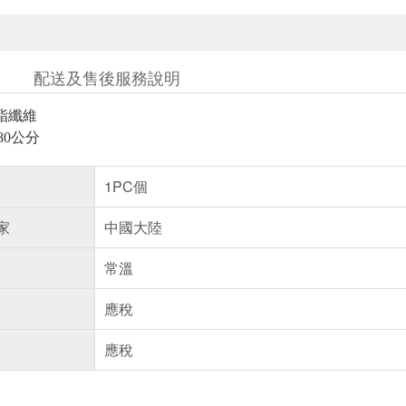
配送及售後服務說明
聚酯纖維
180公分
1PC個
家
中國大陸
常溫
應稅
應稅