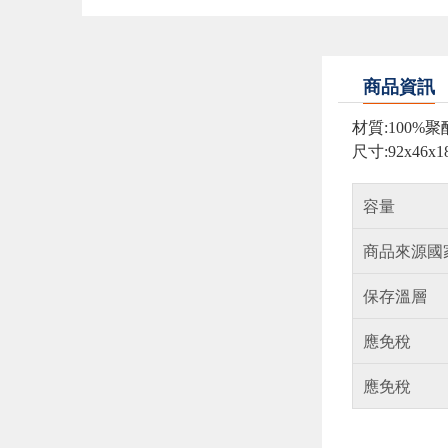
商品資訊
材質:100%
尺寸:92x46x
容量
商品來源國
保存溫層
應免稅
應免稅