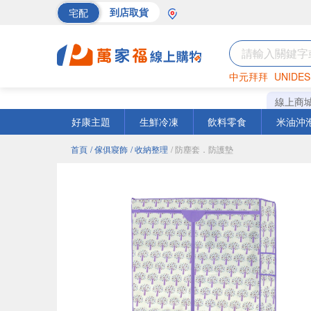
宅配
到店取貨
中元拜拜
UNIDES
巧克力
罐頭
海苔
線上商
好康主題
生鮮冷凍
飲料零食
米油沖
首頁
/ 傢俱寢飾
/ 收納整理
/ 防塵套．防護墊