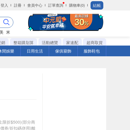
結帳
登入
註冊
會員中心
訂單查詢
購物車(0)
美
米
促銷
整箱購划算
活動總覽
家速配
超商取貨
休閒娛樂
日用生活
傢俱寢飾
服飾鞋包
筆上限折$500)(部分商
價券/折扣碼併用)離