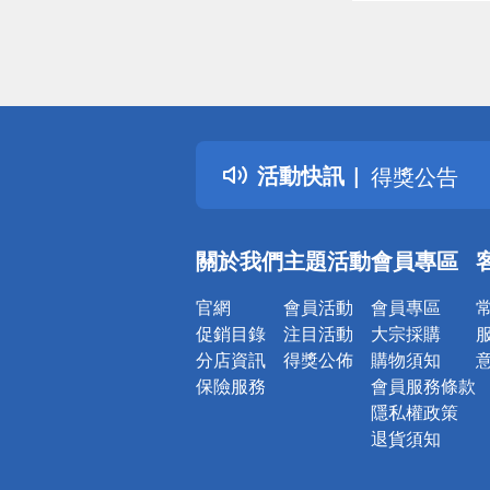
偏遠地區配
詐騙網頁！
得獎公告
活動快訊
熱門話題
銀行優惠
偏遠地區配
關於我們
主題活動
會員專區
詐騙網頁！
官網
會員活動
會員專區
促銷目錄
注目活動
大宗採購
分店資訊
得獎公佈
購物須知
保險服務
會員服務條款
隱私權政策
退貨須知