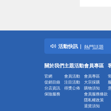
偏遠地區配
詐騙網頁！
得獎公告
活動快訊
熱門話題
銀行優惠
偏遠地區配
關於我們
主題活動
會員專區
詐騙網頁！
官網
會員活動
會員專區
促銷目錄
注目活動
大宗採購
分店資訊
得獎公佈
購物須知
保險服務
會員服務條款
隱私權政策
退貨須知