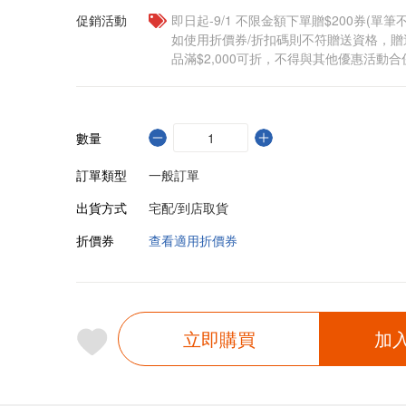
促銷活動
即日起-9/1 不限金額下單贈$200券(單
如使用折價券/折扣碼則不符贈送資格，
品滿$2,000可折，不得與其他優惠活動合
數量
訂單類型
一般訂單
出貨方式
宅配/到店取貨
折價券
查看適用折價券
立即購買
加