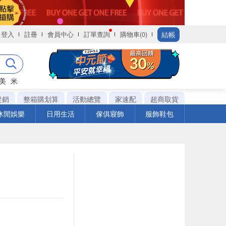
結帳
登入
註冊
會員中心
訂單查詢
購物車(0)
美
米
促銷
整箱購划算
活動總覽
家速配
超商取貨
休閒娛樂
日用生活
傢俱寢飾
服飾鞋包