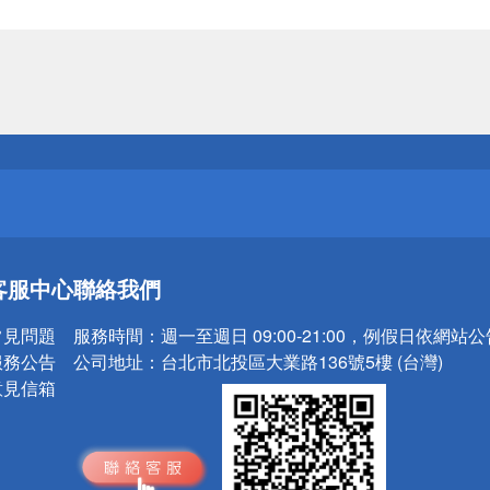
送
請小心！
送
客服中心
聯絡我們
請小心！
常見問題
服務時間：
週一至週日 09:00-21:00，例假日依網站
服務公告
公司地址：
台北市北投區大業路136號5樓 (台灣)
意見信箱