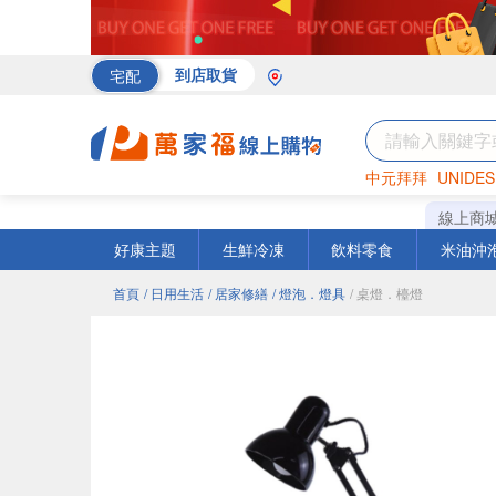
宅配
到店取貨
中元拜拜
UNIDES
海苔
巧克力
罐頭
線上商
好康主題
生鮮冷凍
飲料零食
米油沖
首頁
/ 日用生活
/ 居家修繕
/ 燈泡．燈具
/ 桌燈．檯燈