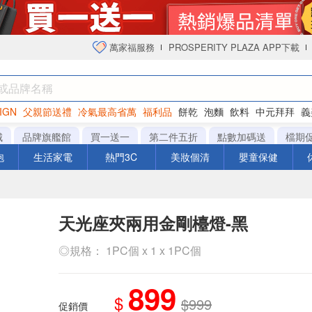
萬家福服務
PROSPERITY PLAZA APP下載
IGN
父親節送禮
冷氣最高省萬
福利品
餅乾
泡麵
飲料
中元拜拜
義
衛生紙
城
品牌旗艦館
買一送一
第二件五折
點數加碼送
檔期
泡
生活家電
熱門3C
美妝個清
嬰童保健
天光座夾兩用金剛檯燈-黑
◎規格： 1PC個 x 1 x 1PC個
899
$
$999
促銷價