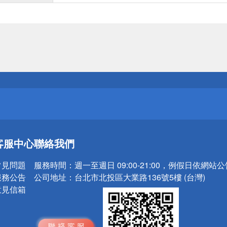
送
請小心！
送
客服中心
聯絡我們
請小心！
常見問題
服務時間：
週一至週日 09:00-21:00，例假日依網站
服務公告
公司地址：
台北市北投區大業路136號5樓 (台灣)
意見信箱