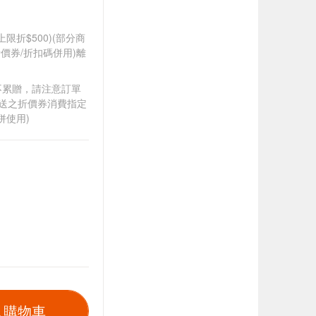
筆上限折$500)(部分商
價券/折扣碼併用)離
筆不累贈，請注意訂單
贈送之折價券消費指定
併使用)
入購物車