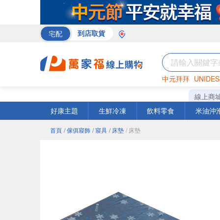
宅配
到店取貨
中元拜拜
UNIDES
巧克力
罐頭
咖啡
線上商
好康主題
生鮮冷凍
飲料零食
米油沖
首頁
/ 傢俱寢飾
/ 寢具
/ 床墊
/ 床墊