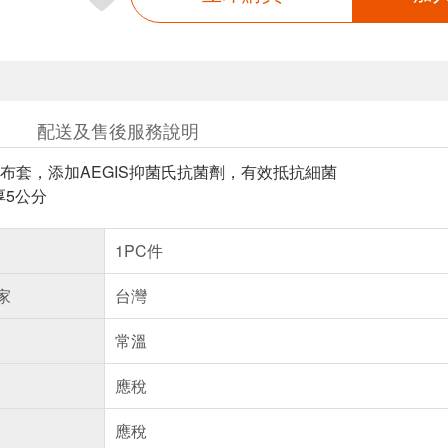
配送及售後服務說明
布套，添加AEGIS抑菌氏抗菌劑，有效抵抗細菌
厚5公分
1PC件
家
台灣
常溫
應稅
應稅