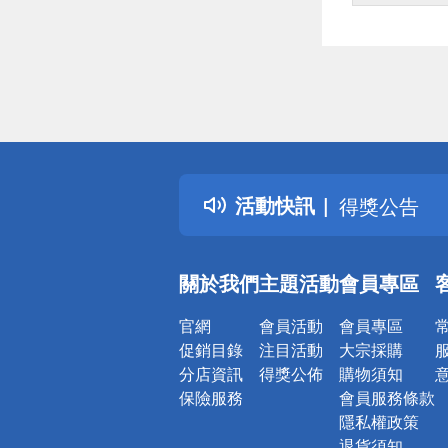
偏遠地區配
詐騙網頁！
得獎公告
活動快訊
熱門話題
銀行優惠
偏遠地區配
關於我們
主題活動
會員專區
詐騙網頁！
官網
會員活動
會員專區
促銷目錄
注目活動
大宗採購
分店資訊
得獎公佈
購物須知
保險服務
會員服務條款
隱私權政策
退貨須知