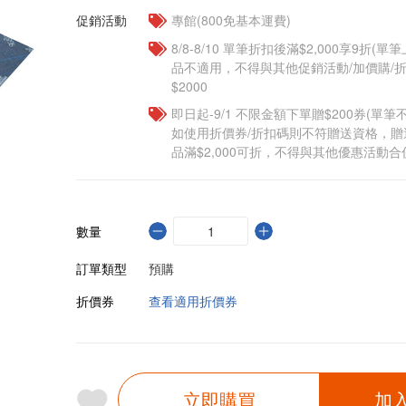
促銷活動
專館(800免基本運費)
8/8-8/10 單筆折扣後滿$2,000享9折(單
品不適用，不得與其他促銷活動/加價購/折
$2000
即日起-9/1 不限金額下單贈$200券(單
如使用折價券/折扣碼則不符贈送資格，
品滿$2,000可折，不得與其他優惠活動合
數量
訂單類型
預購
折價券
查看適用折價券
立即購買
加