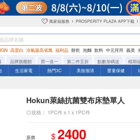
萬家福服務
PROSPERITY PLAZA APP下載
IGN
高蛋白
冷氣最高省萬
福利品
餅乾
泡麵
飲料
中元拜拜
義美
海苔
城
品牌旗艦館
買一送一
第二件五折
點數加碼送
檔期
泡
生活家電
熱門3C
美妝個清
嬰童保健
Hokun萊絲抗菌雙布床墊單人
◎規格： 1PC件 x 1 x 1PC件
2400
$
原價