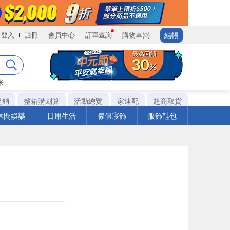
結帳
登入
註冊
會員中心
訂單查詢
購物車(0)
米
促銷
整箱購划算
活動總覽
家速配
超商取貨
休閒娛樂
日用生活
傢俱寢飾
服飾鞋包