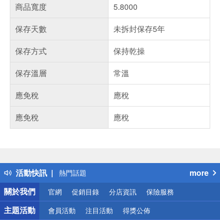
商品寬度
5.8000
保存天數
未拆封保存5年
保存方式
保持乾操
保存溫層
常溫
應免稅
應稅
應免稅
應稅
偏遠地區配送
詐騙網頁！請小心！
得獎公告
活動快訊
more
熱門話題
銀行優惠
關於我們
官網
促銷目錄
分店資訊
保險服務
偏遠地區配送
詐騙網頁！請小心！
主題活動
會員活動
注目活動
得獎公佈