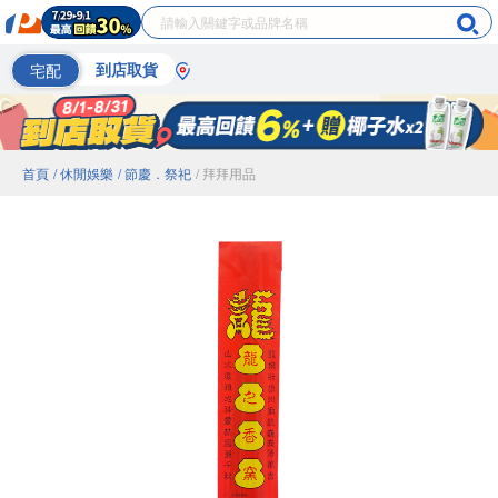
宅配
到店取貨
首頁
/ 休閒娛樂
/ 節慶．祭祀
/ 拜拜用品