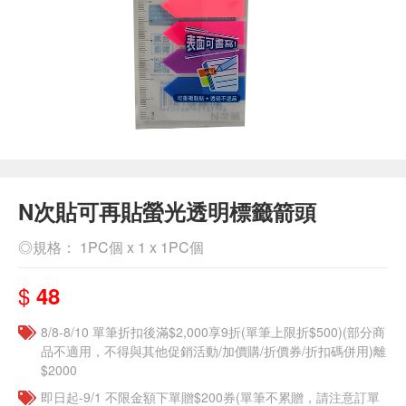
N次貼可再貼螢光透明標籤箭頭
◎規格： 1PC個 x 1 x 1PC個
$
48
8/8-8/10 單筆折扣後滿$2,000享9折(單筆上限折$500)(部分商
品不適用，不得與其他促銷活動/加價購/折價券/折扣碼併用)離
$2000
即日起-9/1 不限金額下單贈$200券(單筆不累贈，請注意訂單