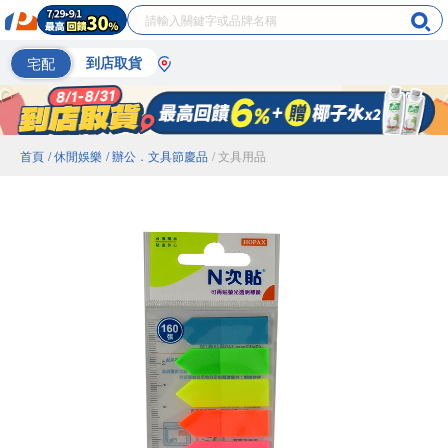
宅配
到店取貨
首頁
/ 休閒娛樂
/ 辦公．文具節慶品
/ 文具用品