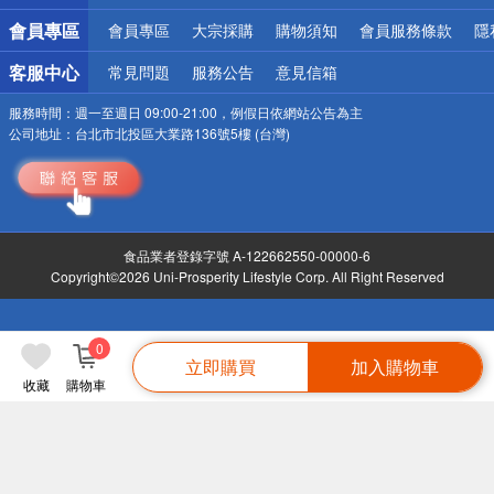
會員專區
會員專區
大宗採購
購物須知
會員服務條款
隱
客服中心
常見問題
服務公告
意見信箱
服務時間：
週一至週日 09:00-21:00，例假日依網站公告為主
公司地址：
台北市北投區大業路136號5樓 (台灣)
食品業者登錄字號 A-122662550-00000-6
Copyright©2026 Uni-Prosperity Lifestyle Corp. All Right Reserved
0
立即購買
加入購物車
收藏
購物車