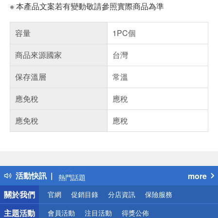
※ 本產品文案若有變動敬請參照實際商品為準
容量
1PC個
商品來源國家
台灣
保存溫層
常溫
應免稅
應稅
應免稅
應稅
偏遠地區配送
詐騙網頁！請小心！
得獎公告
活動快訊
more
熱門話題
銀行優惠
關於我們
官網
促銷目錄
分店資訊
保險服務
偏遠地區配送
詐騙網頁！請小心！
主題活動
會員活動
注目活動
得獎公佈